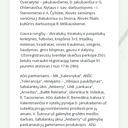
Overaitytei – Jakubavičienei, D. Jakubavičiui ir G.
Chšenavičiui, Alytaus r. sav. darbuotojoms – I.
Stenionienei ir A. Čyžiūtei, Alovės seniūnijos
seniūnui J. Baliukoniui su žmona, Alovės filialo
kultūros darbuotojai R. Miškauskienei.
Gausa rungčių – dviratukų, triratukų ir paspirtukų
lenktynės, futbolas, krepšinis 3×3, tritaškių
metimas, kvadratas, virvės traukimas, smiginis,
šaudymas, giros kilojimas, gausu ir dalyvių.
Užsiregistravusių šventėje skaičius perkopė 250 (
lietutis nutraukė registraciją), tame skaičiuje 91
jaunimo atstovas ( nuo 17 iki 29m).
Ačiū partneriams – MK „Kalesnykai”, ANŠC
„Tolerancija”, rėmėjams – „Vilniaus paukštynas“,
šaltalankių ūkis „Amberry“, UAB „Lankava“,
„Arvedas“, „Baltik Reklama“, ūkininkui N. Videikai,
R. Tacionienei. Ačiū dailidei K. Benedikui, kalviui V.
Valentinavičiui ir vytelių pynėjai D. Janukaitienei už
suteiktą progą norintiesiems prisiliesti prie jų
amato, V. Šutovui už galimybę grožėtis medžio
darbais, šaltalankių ūkiui „Amberry“ už galimybę
paskanauti jų gaminamos produkcijos. Ačiū