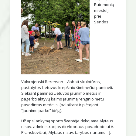
Butrimonių
miestelį
prie
Sendos
Valvrojenski Berenson – Abbott skulptūros,
pastatytos Lietuvos krepšinio šimtmečiui paminėti.
Siekiant paminėti Lietuvos jaunimo metus ir
pagerbti aktyvų kaimo jaunimą renginio metu
pasodintas medelis (palaikant ir plėtojant
“Jaunimo parko” idėją).
Už apsilankymą sporto šventėje dėkojame Alytaus
r. sav. administracijos direktoriaus pavaduotojui V.
Pranskevičiui, Alytaus r. sav. tarybos nariams – J.