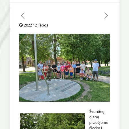
2022 12 liepos
Šventinę
dieną
pradėjome
išvyka į