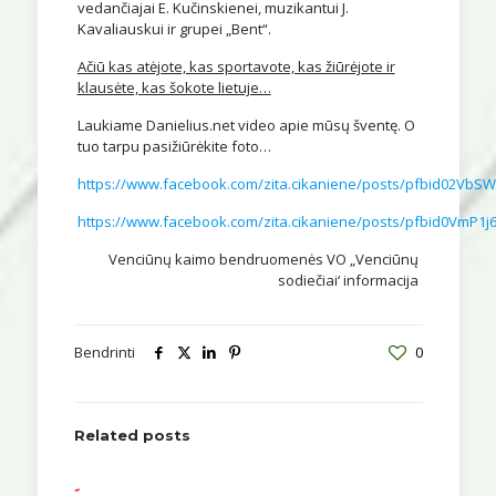
vedančiajai E. Kučinskienei, muzikantui J.
Kavaliauskui ir grupei „Bent“.
Ačiū kas atėjote, kas sportavote, kas žiūrėjote ir
klausėte, kas šokote lietuje…
Laukiame Danielius.net video apie mūsų šventę. O
tuo tarpu pasižiūrėkite foto…
https://www.facebook.com/zita.cikaniene/posts/pfbid02
https://www.facebook.com/zita.cikaniene/posts/pfbid0Vm
Venciūnų kaimo bendruomenės VO „Venciūnų
sodiečiai‘ informacija
Bendrinti
0
Related posts