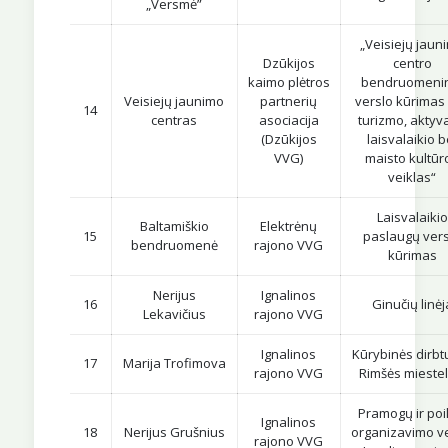
„Versmė”
„Veisiejų jaun
Dzūkijos
centro
kaimo plėtros
bendruomeni
Veisiejų jaunimo
partnerių
verslo kūrimas
14
centras
asociacija
turizmo, aktyv
(Dzūkijos
laisvalaikio b
VVG)
maisto kultūr
veiklas“
Laisvalaikio
Baltamiškio
Elektrėnų
15
paslaugų ver
bendruomenė
rajono VVG
kūrimas
Nerijus
Ignalinos
16
Ginučių linėj
Lekavičius
rajono VVG
Ignalinos
Kūrybinės dirbt
17
Marija Trofimova
rajono VVG
Rimšės miestel
Pramogų ir poi
Ignalinos
18
Nerijus Grušnius
organizavimo ve
rajono VVG