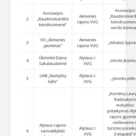
Asociacijos
Asociacijos
Akmenės
„Raudonskard
2
„Raudonskardžio
rajono VVG
bendruomen
bendruomenė”
verslo kūrima
VO „Akmenės
Akmenės
3
„Arbatos šyps
jaunimas”
rajono VVG
Ūkininkė Daiva
Alytaus r.
4
„Verslo įkūrim
Sakalauskienė
VVG
UAB „Nuotykių
Alytaus r.
5
„Įmonės plėtr
šalis“
VVG
„Kurnėnų Laur
Radziukyn
mokyklos
pritaikymas Aly
rajono gyvent
viešiesiems i
Alytaus rajono
Alytaus r.
turizmo poreik
6
savivaldybės
VVG
(I etapas)“ i