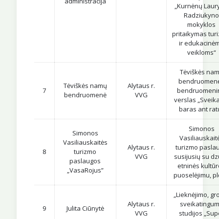
administracija
„Kurnėnų Laur
Radziukyn
mokyklos
pritaikymas tur
ir edukacinė
veikloms“
Tėviškės na
bendruomen
Tėviškės namų
Alytaus r.
7
bendruomeni
bendruomenė
VVG
verslas „Sveik
baras ant rat
Simonos
Simonos
Vasiliauskait
Vasiliauskaitės
Alytaus r.
turizmo pasla
8
turizmo
VVG
susijusių su d
paslaugos
etninės kultū
„VasaRojus”
puoselėjimu, pl
„Lieknėjimo, gro
Alytaus r.
sveikatingu
9
Julita Ciūnytė
VVG
studijos „Sup