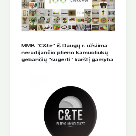
MMB "C&te" iš Daugų r. užsiima
nerūdijančio plieno kamuoliukų
gebančių "sugerti" karštį gamyba