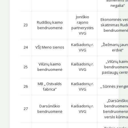
negalia“
Joniškio
Ekonominės vei
Rudiškių kaimo
rajono
23
skatinimas Rudi
bendruomenė
partnerystės
bendruomenė
VVG
Kaišiadorių r.
„Žiežmarių jau
24
VŠĮ Meno sienos
VVG
erdvė“
„Vilūnų kaim
Vilūnų kaimo
Kaišiadorių r.
25
bendruomen
bendruomenė
VVG
paslaugų cent
MB „ Ostvalds
Kaišiadorių r.
26
„ Sūrinės įreng
fabrica“
VVG
„Darsūniški
Darsūniškio
Kaišiadorių r.
bendruomen
27
bendruomenė
VVG
bendruomeni
verslo kūrima