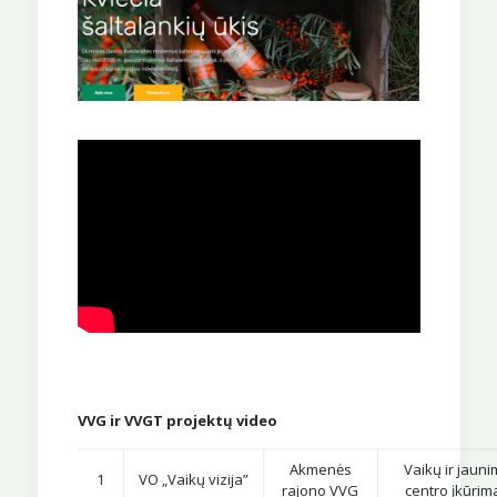
VVG ir VVGT projektų video
Akmenės
Vaikų ir jaun
1
VO „Vaikų vizija”
rajono VVG
centro įkūrim