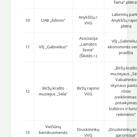
faina“ plėtra
Labirintų par
Anykščių r.
10
UAB „Adovis”
Anykščių rajo
VVG
plėtra
Asociacija
VšĮ „Gabrieliu
„Lamatos
11
VšĮ „Gabrielius”
ekonominės vei
žemė”
pradžia
(Šilutės r.)
„Biržų krašt
muziejaus „Sė
Vabalninko
skyriaus past
Biržų krašto
Biržų rajono
12
rūsio
muziejus „Sėla”
VVG
įveiklinimas
pritaikymas
kultūros ir tur
reikmėms“
Viečiūnų
Druskininkų
„Druskininkų kr
13
bendruomenės
VVG
garsintojai”