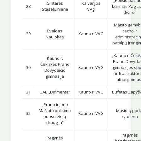
„Poilsio pasla
Gintarės
Kalvarijos
28
kūrimas Pagra
Staseliūnienė
VVg
dvare“
Maisto gamyb
Evaldas
cecho ir
29
Kauno r. VVG
Naujokas
administracin
patalpų įrengi
„Kauno r. Čeki
Kauno r.
Prano Dovydai
Čekiškės Prano
30
Kauno r. VVG
gimnazijos spo
Dovydaičio
infrastruktūr
gimnazija
atnaujinimas
31
UAB „Didmenta”
Kauno r. VVG
Bufetas Zapyš
„Prano ir Jono
Mašiotų palikimo
Mašiotų par
32
Kauno r. VVG
puoselėtojų
rytdiena
draugija”
Pagynės
Pagynės
bendruomen