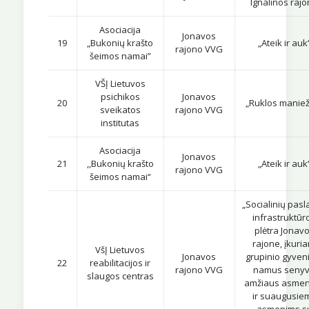
Ignalinos raj
Asociacija
Jonavos
19
„Bukonių krašto
„Ateik ir auk
rajono VVG
šeimos namai”
VŠĮ Lietuvos
psichikos
Jonavos
20
„Ruklos manie
sveikatos
rajono VVG
institutas
Asociacija
Jonavos
21
,,Bukonių krašto
„Ateik ir auk
rajono VVG
šeimos namai“
„Socialinių pas
infrastruktūr
plėtra Jonav
rajone, įkuria
VšĮ Lietuvos
Jonavos
grupinio gyve
22
reabilitacijos ir
rajono VVG
namus seny
slaugos centras
amžiaus asme
ir suaugusie
asmenims s