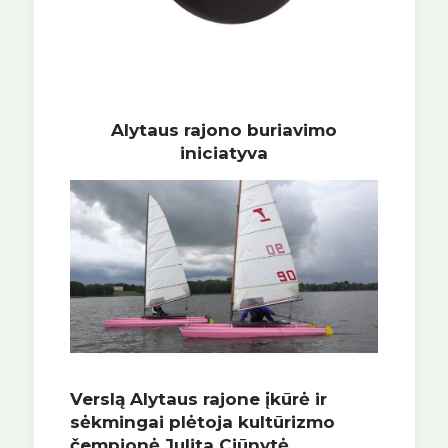
Alytaus rajono buriavimo
iniciatyva
Verslą Alytaus rajone įkūrė ir
sėkmingai plėtoja kultūrizmo
čempionė Julita Ciūnytė