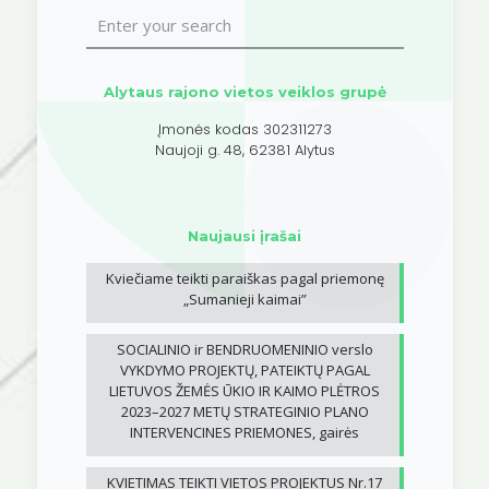
Alytaus rajono vietos veiklos grupė
Įmonės kodas 302311273
Naujoji g. 48, 62381 Alytus
Naujausi įrašai
Kviečiame teikti paraiškas pagal priemonę
„Sumanieji kaimai”
SOCIALINIO ir BENDRUOMENINIO verslo
VYKDYMO PROJEKTŲ, PATEIKTŲ PAGAL
LIETUVOS ŽEMĖS ŪKIO IR KAIMO PLĖTROS
2023–2027 METŲ STRATEGINIO PLANO
INTERVENCINES PRIEMONES, gairės
KVIETIMAS TEIKTI VIETOS PROJEKTUS Nr.17