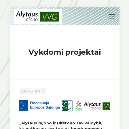
Vykdomi projektai
2023 27 spalio
„Alytaus rajono ir Birštono savivaldybių
kaimiškosios teritorijos bendruomenių