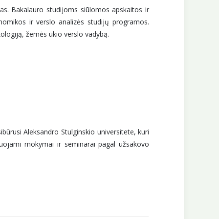
as. Bakalauro studijoms siūlomos apskaitos ir
nomikos ir verslo analizės studijų programos.
kologiją, žemės ūkio verslo vadybą.
ūrusi Aleksandro Stulginskio universitete, kuri
nizuojami mokymai ir seminarai pagal užsakovo