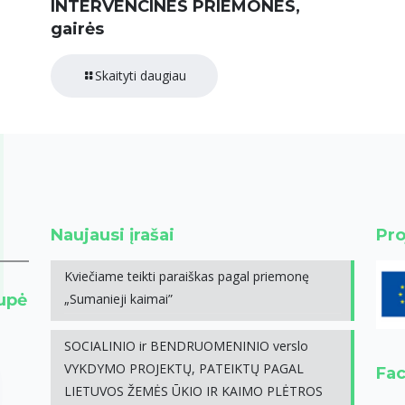
INTERVENCINES PRIEMONES,
gairės
Skaityti daugiau
Naujausi įrašai
Pro
Kviečiame teikti paraiškas pagal priemonę
rupė
„Sumanieji kaimai”
SOCIALINIO ir BENDRUOMENINIO verslo
VYKDYMO PROJEKTŲ, PATEIKTŲ PAGAL
Fa
LIETUVOS ŽEMĖS ŪKIO IR KAIMO PLĖTROS