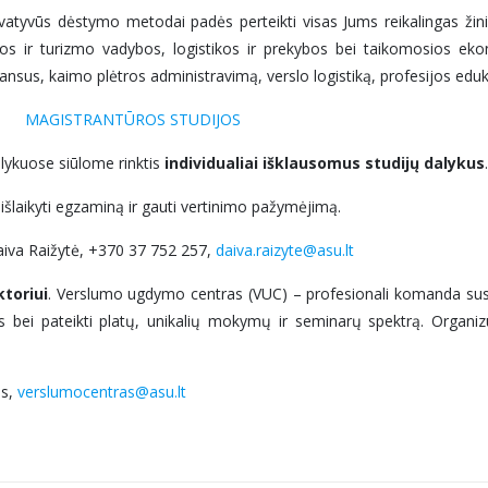
atyvūs dėstymo metodai padės perteikti visas Jums reikalingas žini
ros ir turizmo vadybos, logistikos ir prekybos bei taikomosios eko
inansus, kaimo plėtros administravimą, verslo logistiką, profesijos edu
MAGISTRANTŪROS STUDIJOS
alykuose siūlome rinktis
individualiai išklausomus studijų dalykus
.
išlaikyti egzaminą ir gauti vertinimo pažymėjimą.
aiva Raižytė, +370 37 752 257,
daiva.raizyte@asu.lt
toriui
. Verslumo ugdymo centras (VUC) – profesionali komanda susib
ias bei pateikti platų, unikalių mokymų ir seminarų spektrą. Orga
as,
verslumocentras
@asu.lt