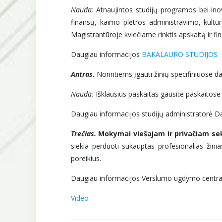
Nauda:
Atnaujintos studijų programos bei inov
finansų, kaimo plėtros administravimo, kultū
Magistrantūroje kviečiame rinktis apskaitą ir f
Daugiau informacijos
BAKALAURO STUDIJOS
Antras.
Norintiems įgauti žinių specifiniuose d
Nauda:
Išklausius paskaitas gausite paskaitose 
Daugiau informacijos studijų administratorė D
Trečias.
Mokymai viešajam ir privačiam sek
siekia perduoti sukauptas profesionalias žin
poreikius.
Daugiau informacijos Verslumo ugdymo centr
Video