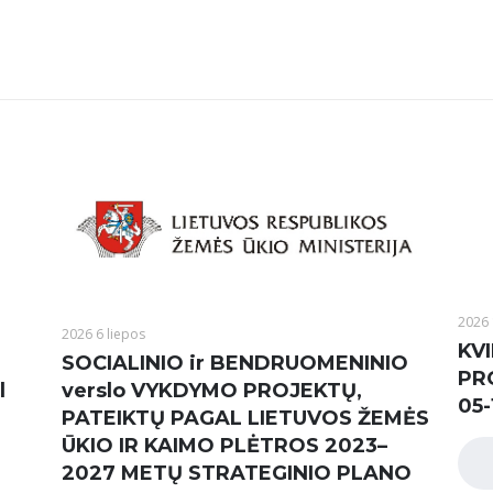
2026 
2026 6 liepos
KVI
SOCIALINIO ir BENDRUOMENINIO
PR
l
verslo VYKDYMO PROJEKTŲ,
05-
PATEIKTŲ PAGAL LIETUVOS ŽEMĖS
ŪKIO IR KAIMO PLĖTROS 2023–
2027 METŲ STRATEGINIO PLANO