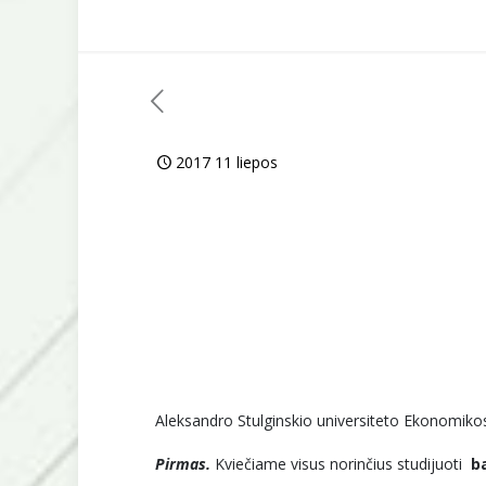
2017 11 liepos
Aleksandro Stulginskio universiteto Ekonomikos ir
Pirmas.
Kviečiame visus norinčius studijuoti
b