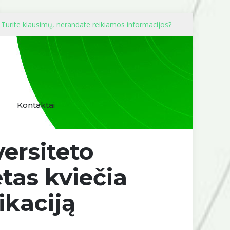
Turite klausimų, nerandate reikiamos informacijos?
Kontaktai
ersiteto
tas kviečia
ikaciją