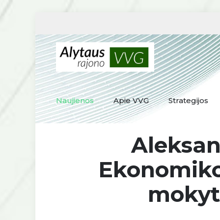
Naujienos
Apie VVG
Strategijos
Aleksan
Ekonomikos
mokyti