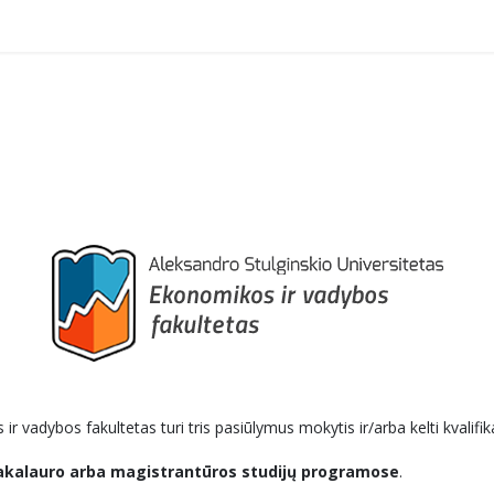
 vadybos fakultetas turi tris pasiūlymus mokytis ir/arba kelti kvalifika
akalauro arba magistrantūros studijų programose
.