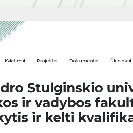
Kvietimai
Projektai
Dokumentai
Ūkininkai
dro Stulginskio univ
s ir vadybos fakult
tis ir kelti kvalifik