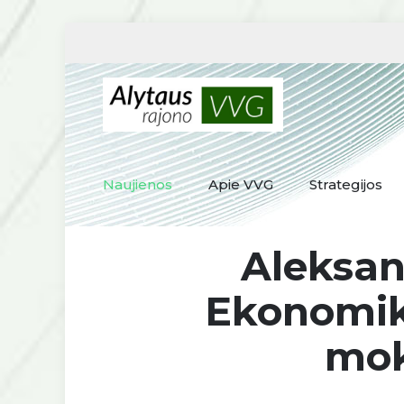
Naujienos
Apie VVG
Strategijos
Aleksan
Ekonomiko
moky