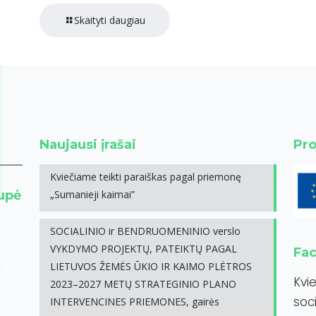
Skaityti daugiau
Naujausi įrašai
Pro
Kviečiame teikti paraiškas pagal priemonę
rupė
„Sumanieji kaimai”
SOCIALINIO ir BENDRUOMENINIO verslo
VYKDYMO PROJEKTŲ, PATEIKTŲ PAGAL
Fa
LIETUVOS ŽEMĖS ŪKIO IR KAIMO PLĖTROS
Kvi
2023–2027 METŲ STRATEGINIO PLANO
soci
INTERVENCINES PRIEMONES, gairės