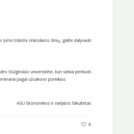
i Jums trūksta rinkodaros žinių, galite dalyvauti
 Stulginskio universitete, kuri siekia perduoti
eminarai pagal užsakovo poreikius.
ASU Ekonomikos ir vadybos fakultetas
0