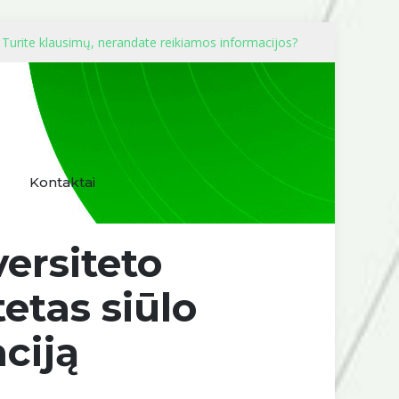
Turite klausimų, nerandate reikiamos informacijos?
Kontaktai
ersiteto
etas siūlo
aciją