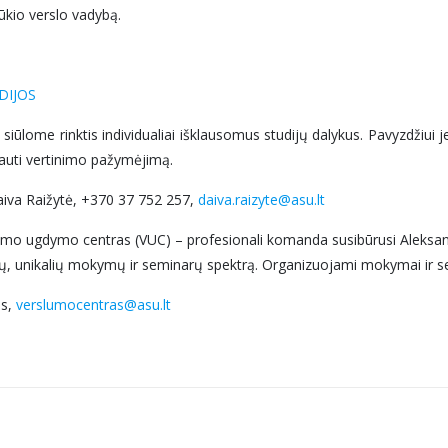
ūkio verslo vadybą.
DIJOS
siūlome rinktis individualiai išklausomus studijų dalykus. Pavyzdžiui je
 gauti vertinimo pažymėjimą.
aiva Raižytė, +370 37 752 257,
daiva.raizyte@asu.lt
umo ugdymo centras (VUC) – profesionali komanda susibūrusi Aleksandro
latų, unikalių mokymų ir seminarų spektrą. Organizuojami mokymai ir s
as,
verslumocentras@asu.lt