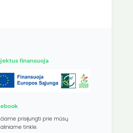
jektus finansuoja
cebook
ečiame prisijungti prie mūsų
aliniame tinkle.