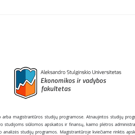
ro arba magistrantūros studijų programose. Atnaujintos studijų p
uro studijoms siūlomos apskaitos ir finansų, kaimo plėtros administra
 analizės studijų programos. Magistrantūroje kviečiame rinktis apska