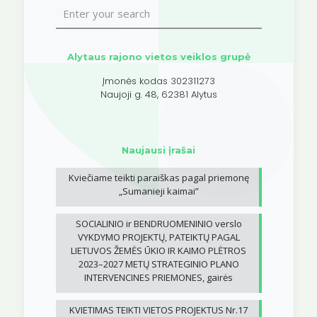
Alytaus rajono vietos veiklos grupė
Įmonės kodas 302311273
Naujoji g. 48, 62381 Alytus
Naujausi įrašai
Kviečiame teikti paraiškas pagal priemonę
„Sumanieji kaimai”
SOCIALINIO ir BENDRUOMENINIO verslo
VYKDYMO PROJEKTŲ, PATEIKTŲ PAGAL
LIETUVOS ŽEMĖS ŪKIO IR KAIMO PLĖTROS
2023–2027 METŲ STRATEGINIO PLANO
INTERVENCINES PRIEMONES, gairės
KVIETIMAS TEIKTI VIETOS PROJEKTUS Nr.17