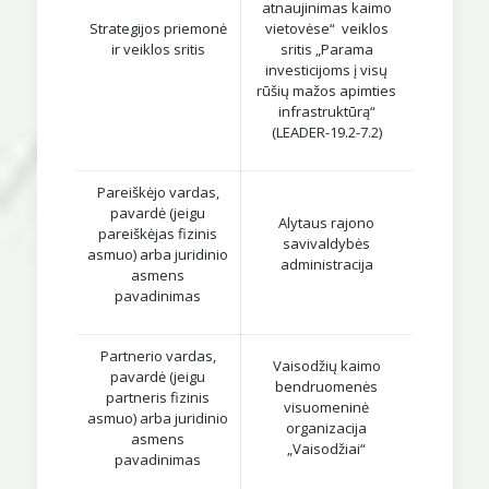
atnaujinimas kaimo
Strategijos priemonė
vietovėse“ veiklos
ir veiklos sritis
sritis „Parama
investicijoms į visų
rūšių mažos apimties
infrastruktūrą“
(LEADER-19.2-7.2)
Pareiškėjo vardas,
pavardė (jeigu
Alytaus rajono
pareiškėjas fizinis
savivaldybės
asmuo) arba juridinio
administracija
asmens
pavadinimas
Partnerio vardas,
Vaisodžių kaimo
pavardė (jeigu
bendruomenės
partneris fizinis
visuomeninė
asmuo) arba juridinio
organizacija
asmens
„Vaisodžiai“
pavadinimas