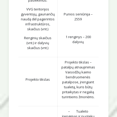
pasiekimus:
VVG teritorijos
gyventojų, gaunančių
Punios seniūnija –
naudą dėl pagerintos
2559
infrastruktūros,
skaičius (vnt.)
1 renginys – 200
Renginių skaičius
dalyvių
(vnt.) ir dalyvių
skaičius (vnt.)
Projekto tikslas –
patalpų atnaujinimas
Vaisodžių kaimo
bendruomenės
Projekto tikslas
patalpose, įrengiant
tualetą, kuris būtų
pritaikytas ir negalią
turintiems žmonėms.
– Tualeto
įrengimas ir nuotekų