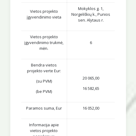
Mokyklos g. 1,
Vietos projekto
Norgeliškių k., Punios
įgyvendinimo vieta
sen. Alytaus r.
Vietos projekto
įgyvendinimo trukmė,
6
mėn.
Bendra vietos
projekto verte Eur:
20 065,00
(su PVM)
16 582,65
(be PVM)
Paramos suma, Eur
16 052,00
Informacija apie
vietos projekto