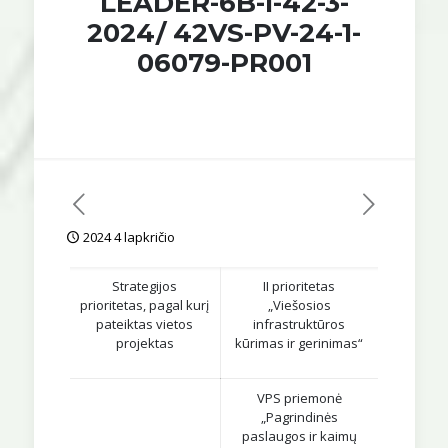
LEADER-6B-I-42-3-
2024/ 42VS-PV-24-1-
06079-PR001
2024 4 lapkričio
Strategijos
II prioritetas
prioritetas, pagal kurį
„Viešosios
pateiktas vietos
infrastruktūros
projektas
kūrimas ir gerinimas“
VPS priemonė
„Pagrindinės
paslaugos ir kaimų