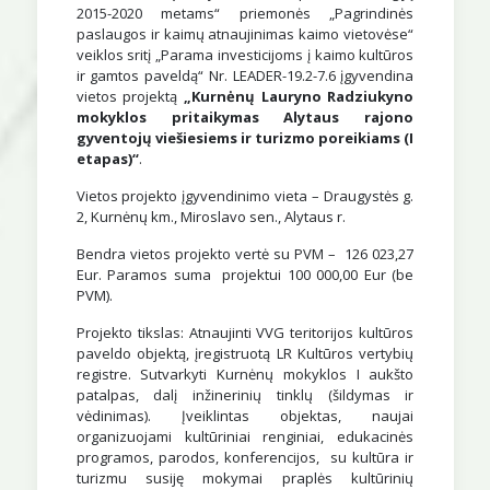
2015-2020 metams“ priemonės „Pagrindinės
paslaugos ir kaimų atnaujinimas kaimo vietovėse“
veiklos sritį „Parama investicijoms į kaimo kultūros
ir gamtos paveldą“ Nr. LEADER-19.2-7.6 įgyvendina
vietos projektą
„
Kurnėnų Lauryno Radziukyno
mokyklos pritaikymas Alytaus rajono
gyventojų viešiesiems ir turizmo poreikiams (I
etapas)“
.
Vietos projekto įgyvendinimo vieta – Draugystės g.
2, Kurnėnų km., Miroslavo sen., Alytaus r.
Bendra vietos projekto vertė su PVM – 126 023,27
Eur. Paramos suma projektui 100 000,00 Eur (be
PVM).
Projekto tikslas: Atnaujinti VVG teritorijos kultūros
paveldo objektą, įregistruotą LR Kultūros vertybių
registre. Sutvarkyti Kurnėnų mokyklos I aukšto
patalpas, dalį inžinerinių tinklų (šildymas ir
vėdinimas). Įveiklintas objektas, naujai
organizuojami kultūriniai renginiai, edukacinės
programos, parodos, konferencijos, su kultūra ir
turizmu susiję mokymai praplės kultūrinių