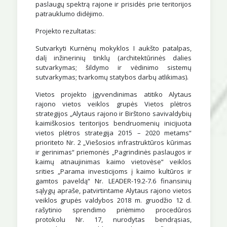
paslaugų spektrą rajone ir prisidės prie teritorijos
patrauklumo didėjimo.
Projekto rezultatas:
Sutvarkyti Kurnėnų mokyklos I aukšto patalpas,
dalį inžinerinių tinklų (architektūrinės dalies
sutvarkymas; šildymo ir vėdinimo sistemų
sutvarkymas; tvarkomų statybos darbų atlikimas).
Vietos projekto įgyvendinimas atitiko Alytaus
rajono vietos veiklos grupės Vietos plėtros
strategijos „Alytaus rajono ir Birštono savivaldybių
kaimiškosios teritorijos bendruomenių inicijuota
vietos plėtros strategija 2015 – 2020 metams“
prioriteto Nr. 2 „Viešosios infrastruktūros kūrimas
ir gerinimas“ priemonės „Pagrindinės paslaugos ir
kaimų atnaujinimas kaimo vietovėse“ veiklos
srities „Parama investicijoms į kaimo kultūros ir
gamtos paveldą“ Nr. LEADER-19.2-7.6 finansinių
sąlygų apraše, patvirtintame Alytaus rajono vietos
veiklos grupės valdybos 2018 m. gruodžio 12 d.
rašytinio sprendimo priėmimo procedūros
protokolu Nr. 17, nurodytas bendrąsias,