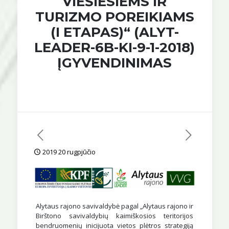
VIEŠIESIEMS IR
TURIZMO POREIKIAMS
(I ETAPAS)“ (ALYT-
LEADER-6B-KI-9-1-2018)
ĮGYVENDINIMAS
2019 20 rugpjūčio
Alytaus rajono savivaldybė pagal „Alytaus rajono ir
Birštono savivaldybių kaimiškosios teritorijos
bendruomenių inicijuota vietos plėtros strategiją