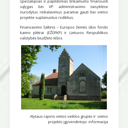
specialiąsias ir papildomas tinkamumo finansuoti
sąlygas bei VP administravimo taisyklėse
nurodytus reikalavimus paramai gauti bei vietos
projekte suplanuotus rodiklius.
Finansavimo šaltinis – Europos žemės ūkio fondo
kaimo plėtrai (EŽŪFKP) ir Lietuvos Respublikos
valstybės biudžeto lėšos.
Alytaus rajono vietos veiklos grupės ir vietos
projekto įgyvendintojo informacija