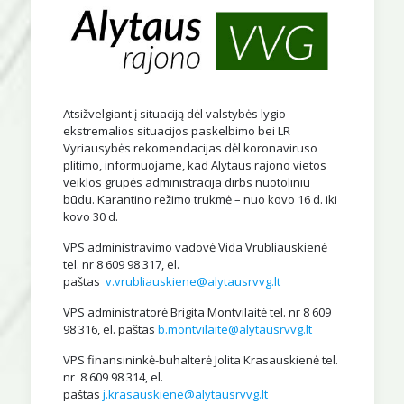
Atsižvelgiant į situaciją dėl valstybės lygio
ekstremalios situacijos paskelbimo bei LR
Vyriausybės rekomendacijas dėl koronaviruso
plitimo, informuojame, kad Alytaus rajono vietos
veiklos grupės administracija dirbs nuotoliniu
būdu. Karantino režimo trukmė – nuo kovo 16 d. iki
kovo 30 d.
VPS administravimo vadovė Vida Vrubliauskienė
tel. nr 8 609 98 317, el.
paštas
v.vrubliauskiene@alytausrvvg.lt
VPS administratorė Brigita Montvilaitė tel. nr 8 609
98 316, el. paštas
b.montvilaite@alytausrvvg.lt
VPS finansininkė-buhalterė Jolita Krasauskienė tel.
nr 8 609 98 314, el.
paštas
j.krasauskiene@alytausrvvg.lt