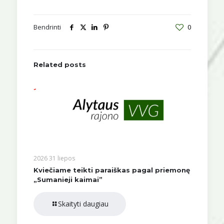
Bendrinti
0
Related posts
2026 31 liepos
Kviečiame teikti paraiškas pagal priemonę
„Sumanieji kaimai”
Skaityti daugiau