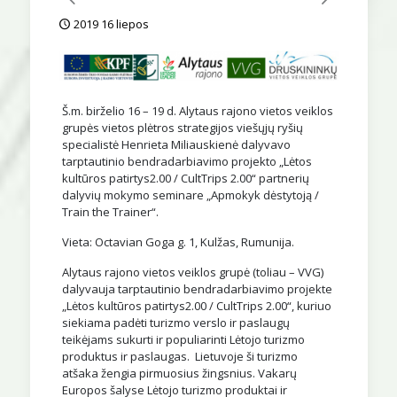
2019 16 liepos
Š.m. birželio 16 – 19 d. Alytaus rajono vietos veiklos
grupės vietos plėtros strategijos viešųjų ryšių
specialistė Henrieta Miliauskienė dalyvavo
tarptautinio bendradarbiavimo projekto „Lėtos
kultūros patirtys2.00 / CultTrips 2.00“ partnerių
dalyvių mokymo seminare „Apmokyk dėstytoją /
Train the Trainer“.
Vieta: Octavian Goga g. 1, Kulžas, Rumunija.
Alytaus rajono vietos veiklos grupė (toliau – VVG)
dalyvauja tarptautinio bendradarbiavimo projekte
„Lėtos kultūros patirtys2.00 / CultTrips 2.00“, kuriuo
siekiama padėti turizmo verslo ir paslaugų
teikėjams sukurti ir populiarinti Lėtojo turizmo
produktus ir paslaugas. Lietuvoje ši turizmo
atšaka žengia pirmuosius žingsnius. Vakarų
Europos šalyse Lėtojo turizmo produktai ir