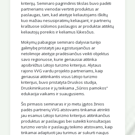
kriterijų. Seminaro pagrindinis tikslas buvo padėti
partneriams vienodai vertinti produktus ar
paslaugas, tam, kad ateityje keliautojams iškiltų
kuo mažiau nesusipratimų keliaujant, ir partnerių
kraštuose siūlomos paslaugos ar produktai atitiktų
keliautojų poreikis ir keliamus lūkesčius.
Mokymų pabaigoje seminaro dalyviai turėjo
galimybę pristatyti jau egzistuojančius ar
netolimoje ateityje pradėsiančius veikti objektus
savo regionuose, kurie geriausiai atitinka
apsibrėžtus Lėtojo turizmo kriterijus. Alytaus
rajono VVG vardu projekto partneriams, kaip
geriausiai atitinkantis visus Lėtojo turizmo
kriterijus, buvo pristatyta Druskos studija,
Druskininkuose ir jų teikiama „Sūrios pamokos“
edukacija vaikams ir suaugusiems.
Šis pirmasis seminaras ir jo metu įgytos žinios
padės partnerių VVG atstovams tinkamai atrinkti
jau esamus Lėtojo turizmo kriterijus atitinkančius
produktus ar paslaugas bei suteikti konsultacijas
turizmo verslo ir paslaugų teikimo atstovams, kaip
tinkamai adaptuoti jau turimus ar sukurti naujus