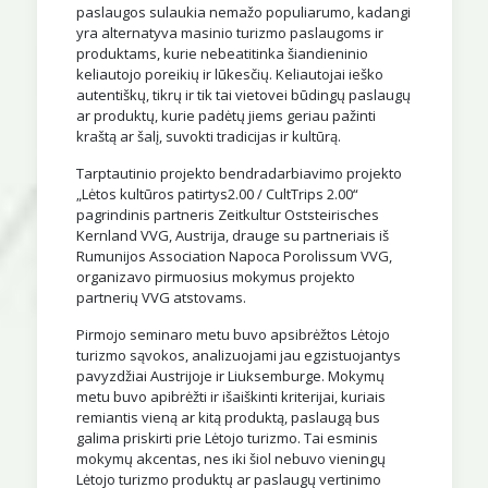
paslaugos sulaukia nemažo populiarumo, kadangi
yra alternatyva masinio turizmo paslaugoms ir
produktams, kurie nebeatitinka šiandieninio
keliautojo poreikių ir lūkesčių. Keliautojai ieško
autentiškų, tikrų ir tik tai vietovei būdingų paslaugų
ar produktų, kurie padėtų jiems geriau pažinti
kraštą ar šalį, suvokti tradicijas ir kultūrą.
Tarptautinio projekto bendradarbiavimo projekto
„Lėtos kultūros patirtys2.00 / CultTrips 2.00“
pagrindinis partneris Zeitkultur Oststeirisches
Kernland VVG, Austrija, drauge su partneriais iš
Rumunijos Association Napoca Porolissum VVG,
organizavo pirmuosius mokymus projekto
partnerių VVG atstovams.
Pirmojo seminaro metu buvo apsibrėžtos Lėtojo
turizmo sąvokos, analizuojami jau egzistuojantys
pavyzdžiai Austrijoje ir Liuksemburge. Mokymų
metu buvo apibrėžti ir išaiškinti kriterijai, kuriais
remiantis vieną ar kitą produktą, paslaugą bus
galima priskirti prie Lėtojo turizmo. Tai esminis
mokymų akcentas, nes iki šiol nebuvo vieningų
Lėtojo turizmo produktų ar paslaugų vertinimo