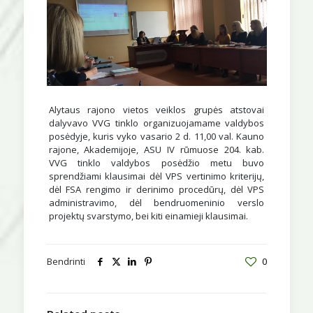
Alytaus rajono vietos veiklos grupės atstovai
dalyvavo VVG tinklo organizuojamame valdybos
posėdyje, kuris vyko vasario 2 d. 11,00 val. Kauno
rajone, Akademijoje, ASU IV rūmuose 204. kab.
VVG tinklo valdybos posėdžio metu buvo
sprendžiami klausimai dėl VPS vertinimo kriterijų,
dėl FSA rengimo ir derinimo procedūrų, d
ėl VPS
administravimo, dėl bendruomeninio verslo
projektų svarstymo, bei kiti einamieji klausimai.
Bendrinti
0