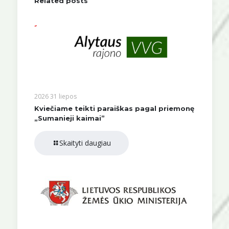
Related posts
2026 31 liepos
Kviečiame teikti paraiškas pagal priemonę
„Sumanieji kaimai”
Skaityti daugiau