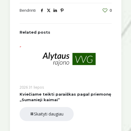
Bendrinti
0
Related posts
2026 31 liepos
Kviečiame teikti paraiškas pagal priemonę
„Sumanieji kaimai”
Skaityti daugiau