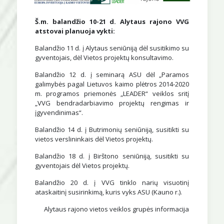
Š.m. balandžio 10-21 d. Alytaus rajono VVG
atstovai planuoja vykti:
Balandžio 11 d. į Alytaus seniūniją dėl susitikimo su
gyventojais, dėl Vietos projektų konsultavimo.
Balandžio 12 d. į seminarą ASU dėl „Paramos
galimybės pagal Lietuvos kaimo plėtros 2014-2020
m. programos priemonės „LEADER“ veiklos sritį
„VVG bendradarbiavimo projektų rengimas ir
įgyvendinimas“.
Balandžio 14 d. į Butrimonių seniūniją, susitikti su
vietos verslininkais dėl Vietos projektų.
Balandžio 18 d. į Birštono seniūniją, susitikti su
gyventojais dėl Vietos projektų.
Balandžio 20 d. į VVG tinklo narių visuotinį
ataskaitinį susirinkimą, kuris vyks ASU (Kauno r.).
Alytaus rajono vietos veiklos grupės informacija