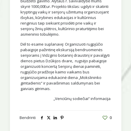
biudžeto gavimo. Alytaus r. savivaldybė mums
skyrė 1000,00Eur. Projekto tikslas: ugdyti ir skatinti
kryptingą vaikų ir senjorų užimtumą organizuojant
išvykas, kūrybines edukacijas ir kultūrinius
renginius taip siekiant prisidėti prie vaikų ir
senjorų žinių plėtros, kultūrinio praturtėjimo bei
asmeninio tobulėjimo.
Dėl to esame suplanavę: Organizuoti rugpjūčio
pabaigoje pažintinę ekskursiją bendruomenės
senjorams į Vidzgirio botaninį draustinį ir pavalgyti
dienos pietus Dzūkijos dvare, rugsėjo pabaigoje
organizuoti koncertą Senjorų dienai paminėti,
rugpjūčio pradžioje kaimo vaikams bus
organizuojama edukacinė diena „Mokslininko
gimtadienis“ ir pavaišinimas saldumynais bei
gaiviais gėrimais.
„Venciūnų sodiečiai“ informacija
Bendrinti
0