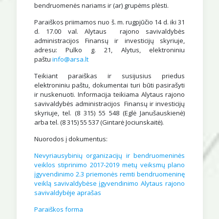
bendruomenės nariams ir (ar) grupėms plėsti.
Paraiškos priimamos nuo š. m. rugpjūčio 14 d. iki 31
d. 17.00 val. Alytaus rajono savivaldybės
administracijos Finansų ir investicijų skyriuje,
adresu: Pulko g. 21, Alytus, elektroniniu
paštu
info@arsa.lt
Teikiant paraiškas ir susijusius priedus
elektroniniu paštu, dokumentai turi būti pasirašyti
ir nuskenuoti. Informacija teikiama Alytaus rajono
savivaldybės administracijos Finansų ir investicijų
skyriuje, tel. (8 315) 55 548 (Eglė Janušauskienė)
arba tel. (8 315) 55 537 (Gintarė Jociunskaitė).
Nuorodos į dokumentus:
Nevyriausybinių organizacijų ir bendruomeninės
veiklos stiprinimo 2017-2019 metų veiksmų plano
įgyvendinimo 2.3 priemonės remti bendruomeninę
veiklą savivaldybėse įgyvendinimo Alytaus rajono
savivaldybėje aprašas
Paraiškos forma