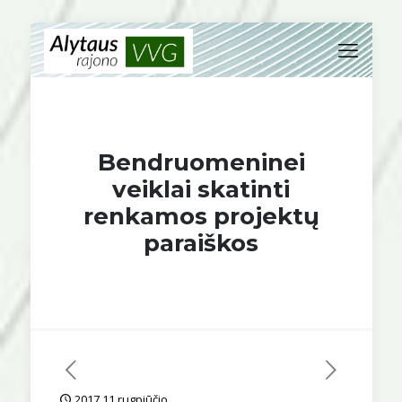
Bendruomeninei
veiklai skatinti
renkamos projektų
paraiškos
2017 11 rugpjūčio