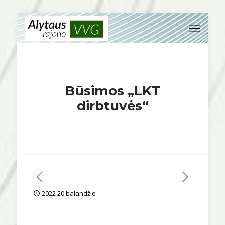
Būsimos „LKT
dirbtuvės“
2022 20 balandžio