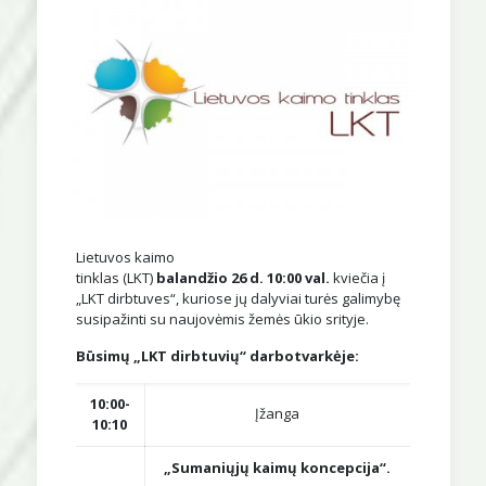
Lietuvos kaimo
tinklas (LKT)
balandžio 26 d. 10:00 val.
kviečia į
„LKT dirbtuves“, kuriose jų dalyviai turės galimybę
susipažinti su naujovėmis žemės ūkio srityje.
Būsimų „LKT dirbtuvių“ darbotvarkėje:
10:00-
Įžanga
10:10
„Sumaniųjų kaimų koncepcija“.