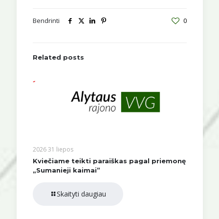
Bendrinti
0
Related posts
2026 31 liepos
Kviečiame teikti paraiškas pagal priemonę
„Sumanieji kaimai”
Skaityti daugiau