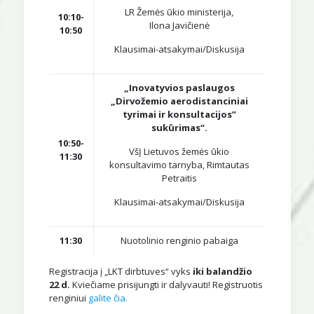
LR Žemės ūkio ministerija,
10:10-
Ilona Javičienė
10:50
Klausimai-atsakymai/Diskusija
„Inovatyvios paslaugos
„Dirvožemio aerodistanciniai
tyrimai ir konsultacijos”
sukūrimas“.
10:50-
VšĮ Lietuvos žemės ūkio
11:30
konsultavimo tarnyba, Rimtautas
Petraitis
Klausimai-atsakymai/Diskusija
11:30
Nuotolinio renginio pabaiga
Registracija į „LKT dirbtuves“ vyks
iki balandžio
22 d.
Kviečiame prisijungti ir dalyvauti! Registruotis
renginiui
galite čia.