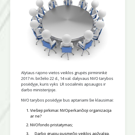
Alytaus rajono vietos veiklos grupės pirmininkė
2017 m. birželio 22 d., 14 val. dalyvaus NVO tarybos
posėdyje, kuris vyks LR socialinės apsaugos ir
darbo ministerijoje.
NVO tarybos posėdyje bus aptariami šie klausimai:
Viešieji pirkimai: NVOperkančioji organizacija
ar ne?
NVOfondo pristatymas;
Darbo grupių pusmečio veiklos apžvalga,