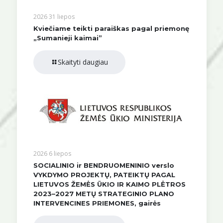
2026 31 liepos
Kviečiame teikti paraiškas pagal priemonę
„Sumanieji kaimai”
Skaityti daugiau
2026 6 liepos
SOCIALINIO ir BENDRUOMENINIO verslo
VYKDYMO PROJEKTŲ, PATEIKTŲ PAGAL
LIETUVOS ŽEMĖS ŪKIO IR KAIMO PLĖTROS
2023–2027 METŲ STRATEGINIO PLANO
INTERVENCINES PRIEMONES, gairės