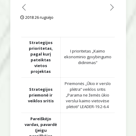
2018 26 rugsėjo
Strategijos
prioritetas,
I prioritetas „Kaimo
pagal kurį
ekonominio gyvybingumo
pateiktas
didinimas“
vietos
projektas
Priemonės „Ūkio ir verslo
Strategijos
plėtra“ veiklos sritis
priemonė ir
„Parama ne žemės ūkio
veiklos sritis
verslui kaimo vietovėse
plėtoti“ LEADER-19.2-6.4
Pareiškėjo
vardas, pavardė
(jeigu