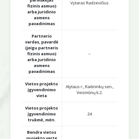
pareiškėjas
Vytaras Radzevičius
fizinis asmuo)
arba juridinio
asmens
pavadinimas
Partnerio
vardas, pavardė
(jeigu partneris
fizinis asmuo)
–
arba juridinio
asmens
pavadinimas
Vietos projekto
Alytaus r., Raitininkų sen.,
įgyvendinimo
Veismūnų k.2.
vieta
Vietos projekto
įgyvendinimo
24
trukmė, mėn.
Bendra vietos
projekto verte