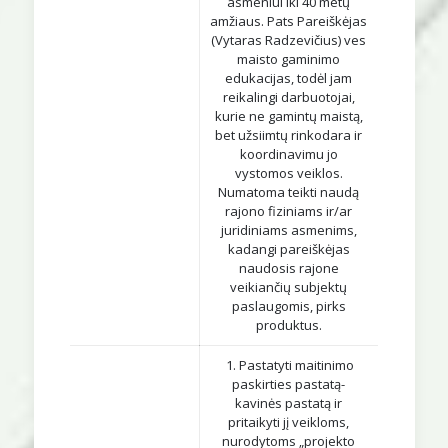
asmeniui iki 40 metų
amžiaus. Pats Pareiškėjas
(Vytaras Radzevičius) ves
maisto gaminimo
edukacijas, todėl jam
reikalingi darbuotojai,
kurie ne gamintų maistą,
bet užsiimtų rinkodara ir
koordinavimu jo
vystomos veiklos.
Numatoma teikti naudą
rajono fiziniams ir/ar
juridiniams asmenims,
kadangi pareiškėjas
naudosis rajone
veikiančių subjektų
paslaugomis, pirks
produktus.
1. Pastatyti maitinimo
paskirties pastatą-
kavinės pastatą ir
pritaikyti jį veikloms,
nurodytoms „projekto