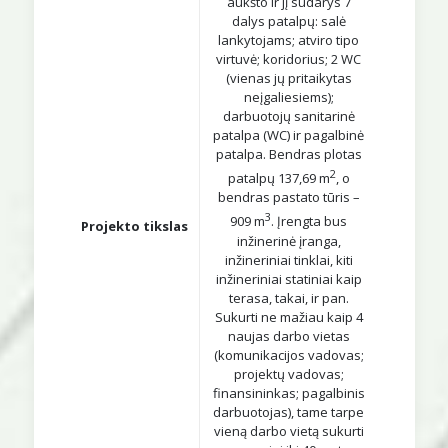
aukšto ir jį sudarys 7
dalys patalpų: salė
lankytojams; atviro tipo
virtuvė; koridorius; 2 WC
(vienas jų pritaikytas
neįgaliesiems);
darbuotojų sanitarinė
patalpa (WC) ir pagalbinė
patalpa. Bendras plotas
2
patalpų 137,69 m
, o
bendras pastato tūris –
3
909 m
. Įrengta bus
Projekto tikslas
inžinerinė įranga,
inžineriniai tinklai, kiti
inžineriniai statiniai kaip
terasa, takai, ir pan.
Sukurti ne mažiau kaip 4
naujas darbo vietas
(komunikacijos vadovas;
projektų vadovas;
finansininkas; pagalbinis
darbuotojas), tame tarpe
vieną darbo vietą sukurti