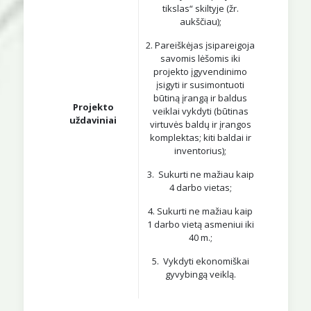
tikslas“ skiltyje (žr.
aukščiau);
2. Pareiškėjas įsipareigoja
savomis lėšomis iki
projekto įgyvendinimo
įsigyti ir susimontuoti
būtiną įrangą ir baldus
Projekto
veiklai vykdyti (būtinas
uždaviniai
virtuvės baldų ir įrangos
komplektas; kiti baldai ir
inventorius);
3. Sukurti ne mažiau kaip
4 darbo vietas;
4. Sukurti ne mažiau kaip
1 darbo vietą asmeniui iki
40 m.;
5. Vykdyti ekonomiškai
gyvybingą veiklą.