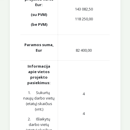
Eur:
143 082,50
(su PVM)
118 250,00
(be PVM)
Paramos suma,
Eur
82 400,00
Informacija
apie vietos
projekto
pasiekimus:
1. Sukurtų
4
naujų darbo vietų
(etatų) skaičius
(vnt.)
4
2. Išlaikytų
darbo vietų