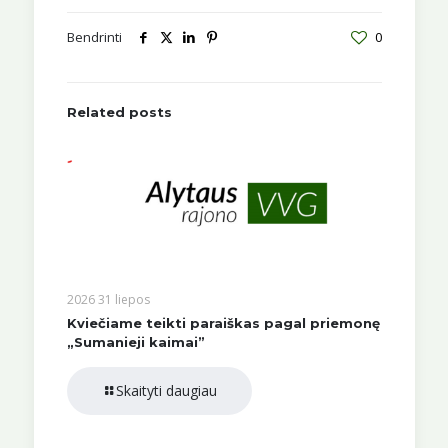
Bendrinti
0
Related posts
2026 31 liepos
Kviečiame teikti paraiškas pagal priemonę
„Sumanieji kaimai”
Skaityti daugiau