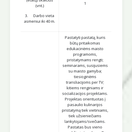
(etatų) skaičius
1
(vnt.)
3. Darbo vieta
asmeniui iki 40 m.
Pastatyti pastatą, kuris
būtų pritaikomas
edukacinėms maisto
programoms,
pristatymams rengti;
seminarams, susijusiems
su maisto gamyba;
tiesioginėms
transliacijoms per TV;
kitiems renginiams ir
socializacijos projektams.
Projektas orientuotas į
pasaulio kulinarijos
pristatymą tiek vietiniams,
tiek užsieniečiams
lankytojams/svečiams.
Pastatas bus vieno