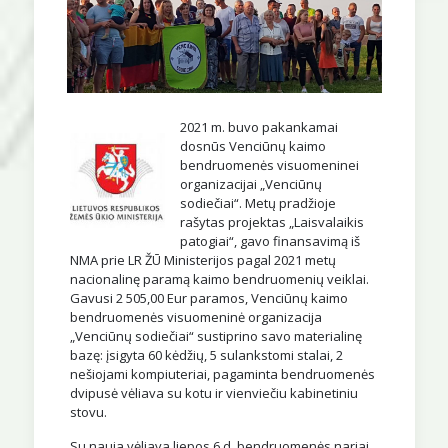
2021 m. buvo pakankamai
dosnūs Venciūnų kaimo
bendruomenės visuomeninei
organizacijai „Venciūnų
sodiečiai“. Metų pradžioje
rašytas projektas „Laisvalaikis
patogiai“, gavo finansavimą iš
NMA prie LR ŽŪ Ministerijos pagal 2021 metų
nacionalinę paramą kaimo bendruomenių veiklai.
Gavusi 2 505,00 Eur paramos, Venciūnų kaimo
bendruomenės visuomeninė organizacija
„Venciūnų sodiečiai“ sustiprino savo materialinę
bazę: įsigyta 60 kėdžių, 5 sulankstomi stalai, 2
nešiojami kompiuteriai, pagaminta bendruomenės
dvipusė vėliava su kotu ir vienviečiu kabinetiniu
stovu.
Su nauja vėliava liepos 6 d. bendruomenės nariai