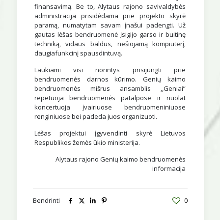
finansavimą. Be to, Alytaus rajono savivaldybės
administracija prisidėdama prie projekto skyrė
paramą, numatytam savam įnašui padengti. Už
gautas lėšas bendruomenė įsigijo garso ir buitinę
techniką, vidaus baldus, nešiojamą kompiuterį,
daugiafunkcinį spausdintuvą.
Laukiami visi norintys prisijungti prie
bendruomenės darnos kūrimo. Genių kaimo
bendruomenės mišrus ansamblis ,,Geniai”
repetuoja bendruomenės patalpose ir nuolat
koncertuoja įvairiuose bendruomeniniuose
renginiuose bei padeda juos organizuoti.
Lėšas projektui įgyvendinti skyrė Lietuvos
Respublikos žemės ūkio ministerija.
Alytaus rajono Genių kaimo bendruomenės
informacija
Bendrinti
0