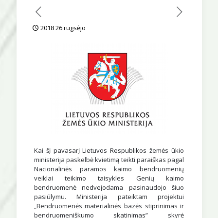
2018 26 rugsėjo
Kai šį pavasarį Lietuvos Respublikos žemės ūkio
ministerija paskelbė kvietimą teikti paraiškas pagal
Nacionalinės paramos kaimo bendruomenių
veiklai teikimo taisykles Genių kaimo
bendruomenė nedvejodama pasinaudojo šiuo
pasiūlymu. Ministerija pateiktam projektui
„Bendruomenės materialinės bazės stiprinimas ir
bendruomeniškumo skatinimas” skyrė