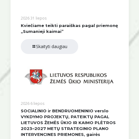
2026 31 liepos
Kviečiame teikti paraiškas pagal priemonę
„Sumanieji kaimai”
Skaityti daugiau
2026 6 liepos
SOCIALINIO ir BENDRUOMENINIO verslo
VYKDYMO PROJEKTŲ, PATEIKTŲ PAGAL
LIETUVOS ŽEMĖS ŪKIO IR KAIMO PLĖTROS
2023–2027 METŲ STRATEGINIO PLANO
INTERVENCINES PRIEMONES, gairės