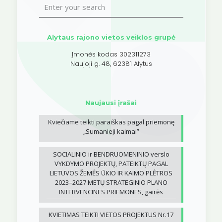
Alytaus rajono vietos veiklos grupė
Įmonės kodas 302311273
Naujoji g. 48, 62381 Alytus
Naujausi įrašai
Kviečiame teikti paraiškas pagal priemonę
„Sumanieji kaimai”
SOCIALINIO ir BENDRUOMENINIO verslo
VYKDYMO PROJEKTŲ, PATEIKTŲ PAGAL
LIETUVOS ŽEMĖS ŪKIO IR KAIMO PLĖTROS
2023–2027 METŲ STRATEGINIO PLANO
INTERVENCINES PRIEMONES, gairės
KVIETIMAS TEIKTI VIETOS PROJEKTUS Nr.17