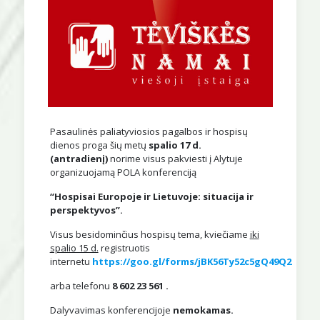
Pasaulinės paliatyviosios pagalbos ir hospisų
dienos proga šių metų
spalio 17 d.
(antradienį)
norime visus pakviesti į Alytuje
organizuojamą POLA konferenciją
“Hospisai Europoje ir Lietuvoje: situacija ir
perspektyvos”.
Visus besidominčius hospisų tema, kviečiame
iki
spalio 15 d.
registruotis
internetu
https://goo.gl/forms/jBK56Ty52c5gQ49Q2
arba telefonu
8 602 23 561
.
Dalyvavimas konferencijoje
nemokamas.