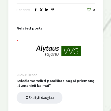
Bendrinti
0
Related posts
2026 31 liepos
Kviečiame teikti paraiškas pagal priemonę
„Sumanieji kaimai”
Skaityti daugiau