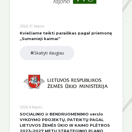
2026 31 liepos
Kviečiame teikti paraiškas pagal priemonę
„Sumanieji kaimai”
Skaityti daugiau
2026 6 liepos
SOCIALINIO ir BENDRUOMENINIO verslo
VYKDYMO PROJEKTŲ, PATEIKTŲ PAGAL
LIETUVOS ŽEMĖS ŪKIO IR KAIMO PLĖTROS
2023–2027 METŲ STRATEGINIO PLANO