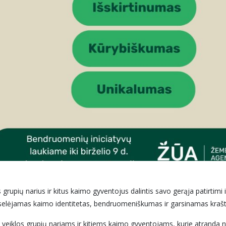
pių narius ir kitus kaimo gyventojus dalintis savo gerąja patirtimi ir
uoselėjamas kaimo identitetas, bendruomeniškumas ir garsinamas krašt
veiklos grupių nariams ir kitiems kaimo gyventojams, kurie atranda ne