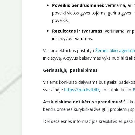
Poveikis bendruomenei:
vertinama, ar i
poveikį vietos gyventojams, gerina gyvenim
poveikis.
Rezultatas ir tvarumas:
vertinama, ar pa
iniciatyvos tvarumas.
Visi projektai bus pristatyti
Žemės ūkio agentūro
iniciatyvą. Aktyvus balsavimas vyks nuo
birželi
Geriausiųjų paskelbimas
Visiems konkurso dalyviams bus įteikti padėkos
svetainėje
https://zua.lrv.lt/lt/
, socialinio tinklo
F
Atskleiskime netikėtus sprendimus!
Šis ko
bendruomenes kūrybiškai žvelgti į problemų spre
Dėl detalesnės informacijos kreipkitės el. pašt