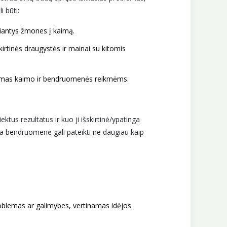
 būti:
kiantys žmones į kaimą.
irtinės draugystės ir mainai su kitomis
ikymas kaimo ir bendruomenės reikmėms.
ktus rezultatus ir kuo ji išskirtinė/ypatinga
ena bendruomenė gali pateikti ne daugiau kaip
 problemas ar galimybes, vertinamas idėjos