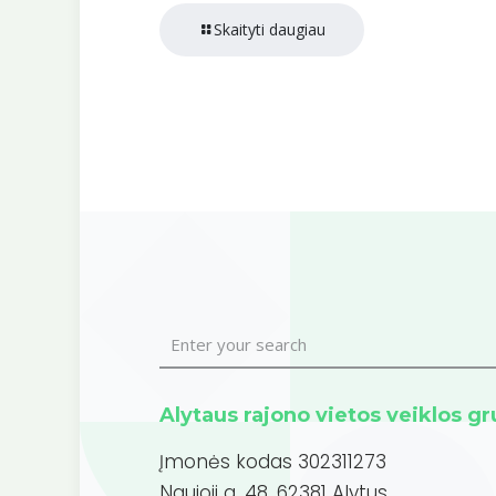
Skaityti daugiau
Alytaus rajono vietos veiklos g
Įmonės kodas 302311273
Naujoji g. 48, 62381 Alytus