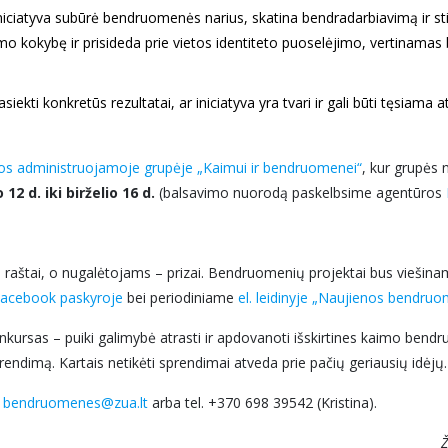
niciatyva subūrė bendruomenės narius, skatina bendradarbiavimą ir st
o kokybę ir prisideda prie vietos identiteto puoselėjimo, vertinamas 
siekti konkretūs rezultatai, ar iniciatyva yra tvari ir gali būti tęsiama
s administruojamoje grupėje „Kaimui ir bendruomenei“
, kur grupės 
o 12 d. iki birželio 16 d.
(balsavimo nuorodą paskelbsime agentūros
 raštai, o nugalėtojams – prizai. Bendruomenių projektai bus viešin
acebook paskyroje
bei periodiniame
el. leidinyje „Naujienos bendr
nkursas – puiki galimybė atrasti ir apdovanoti išskirtines kaimo bendru
ndimą. Kartais netikėti sprendimai atveda prie pačių geriausių idėjų.
u
bendruomenes@zua.lt
arba tel. +370 698 39542 (Kristina).
Ž