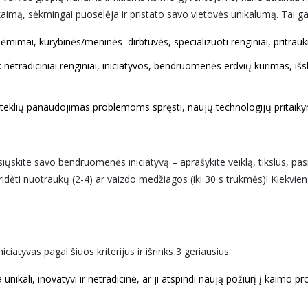
mą, sėkmingai puoselėja ir pristato savo vietovės unikalumą. Tai gali
iėmimai, kūrybinės/meninės dirbtuvės, specializuoti renginiai, pritrau
etradiciniai renginiai, iniciatyvos, bendruomenės erdvių kūrimas, išsk
šteklių panaudojimas problemoms spręsti, naujų technologijų prita
siųskite savo bendruomenės iniciatyvą – aprašykite veiklą, tikslus, pasie
ridėti nuotraukų (2-4) ar vaizdo medžiagos (iki 30 s trukmės)! Kiekvi
ciatyvas pagal šiuos kriterijus ir išrinks 3 geriausius:
 unikali, inovatyvi ir netradicinė, ar ji atspindi naują požiūrį į kaimo