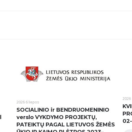
2026 
2026 6 liepos
KVI
SOCIALINIO ir BENDRUOMENINIO
PR
l
verslo VYKDYMO PROJEKTŲ,
02-
PATEIKTŲ PAGAL LIETUVOS ŽEMĖS
ŪKIO IR KAIMO PLĖTROS 2023–