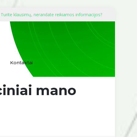
Turite klausimų, nerandate reikiamos informacijos?
Kontaktai
ciniai mano