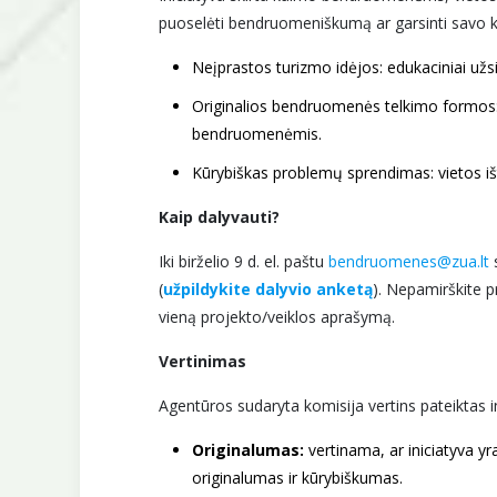
puoselėti bendruomeniškumą ar garsinti savo kai
Neįprastos turizmo idėjos: edukaciniai užs
Originalios bendruomenės telkimo formos: n
bendruomenėmis.
Kūrybiškas problemų sprendimas: vietos i
Kaip dalyvauti?
Iki birželio 9 d. el. paštu
bendruomenes@zua.lt
(
užpildykite dalyvio anketą
). Nepamirškite p
vieną projekto/veiklos aprašymą.
Vertinimas
Agentūros sudaryta komisija vertins pateiktas ini
Originalumas:
vertinama, ar iniciatyva yra
originalumas ir kūrybiškumas.