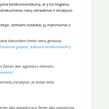
iprina bendruomeniškumą, ar ji turi teigiamą
bendruomenės narių įsitraukimas ir iniciatyvos
 ateityje, vertinami rezultatai, jų matomumas ir
nariai balsuodami išrinks vieną geriausią
Facebook grupėje „Kaimui ir bendruomenei“
).
ami Žemės ūkio agentūros interneto
uomenėms“
.
omenių iniciatyvas. Jis įkvėps kitas
emės ūkio agentūra prie Žemės ūkio ministerijos