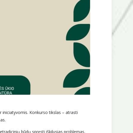
 iniciatyvomis. Konkurso tikslas – atrasti
as.
tradicinių būdų spręsti iškilusias problemas,