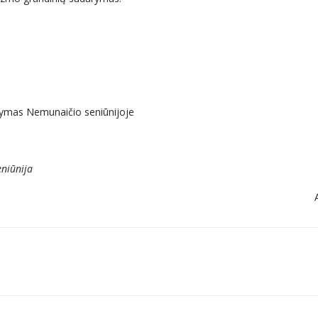
nkymas Nemunaičio seniūnijoje
eniūnija