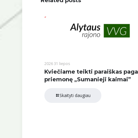
Related posts
2026 31 liepos
Kviečiame teikti paraiškas paga
priemonę „Sumanieji kaimai”
Skaityti daugiau