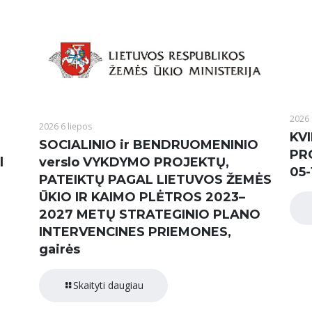
2026 
2026 6 liepos
KVI
SOCIALINIO ir BENDRUOMENINIO
PR
l
verslo VYKDYMO PROJEKTŲ,
05-
PATEIKTŲ PAGAL LIETUVOS ŽEMĖS
ŪKIO IR KAIMO PLĖTROS 2023–
2027 METŲ STRATEGINIO PLANO
INTERVENCINES PRIEMONES,
gairės
Skaityti daugiau