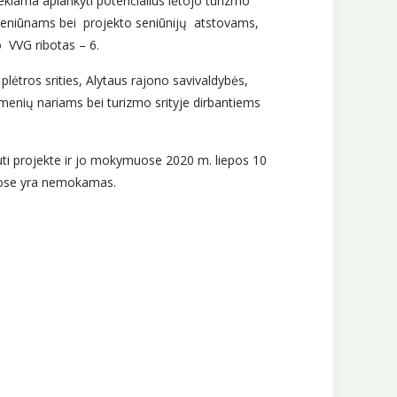
kiama aplankyti potencialius lėtojo turizmo
, seniūnams bei projekto seniūnijų atstovams,
 VVG ribotas – 6.
lėtros srities, Alytaus rajono savivaldybės,
nių nariams bei turizmo srityje dirbantiems
uti projekte ir jo mokymuose 2020 m. liepos 10
muose yra nemokamas.