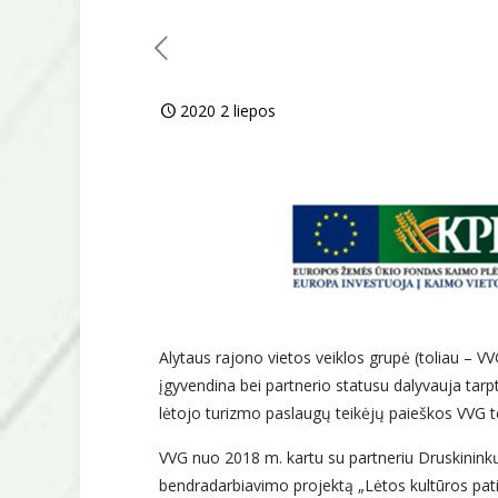
2020 2 liepos
Alytaus rajono vietos veiklos grupė (toliau – 
įgyvendina bei partnerio statusu dalyvauja tarpt
lėtojo turizmo paslaugų teikėjų paieškos VVG te
VVG nuo 2018 m. kartu su partneriu Druskininkų V
bendradarbiavimo projektą „Lėtos kultūros pat