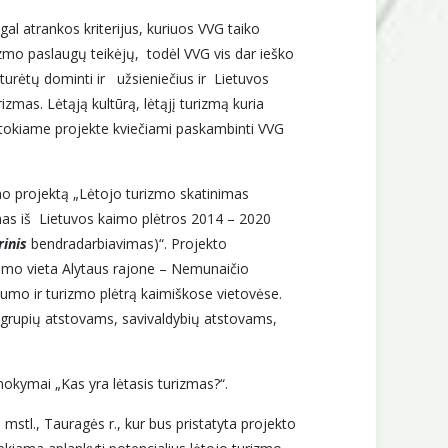
gal atrankos kriterijus, kuriuos VVG taiko
zmo paslaugų teikėjų, todėl VVG vis dar ieško
turėtų dominti ir užsieniečius ir Lietuvos
mas. Lėtąją kultūrą, lėtąjį turizmą kuria
tų tokiame projekte kviečiami paskambinti VVG
mo projektą „Lėtojo turizmo skatinimas
as iš Lietuvos kaimo plėtros 2014 – 2020
rinis
bendradarbiavimas)“. Projekto
nimo vieta Alytaus rajone – Nemunaičio
rslumo ir turizmo plėtrą kaimiškose vietovėse.
los grupių atstovams, savivaldybių atstovams,
okymai „Kas yra lėtasis turizmas?“.
l., Tauragės r., kur bus pristatyta projekto