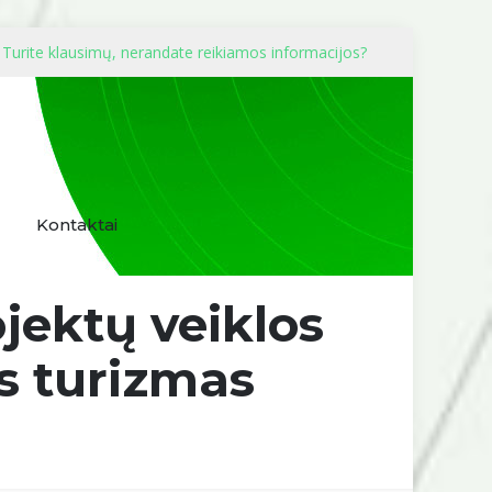
Turite klausimų, nerandate reikiamos informacijos?
Kontaktai
jektų veiklos
sis turizmas