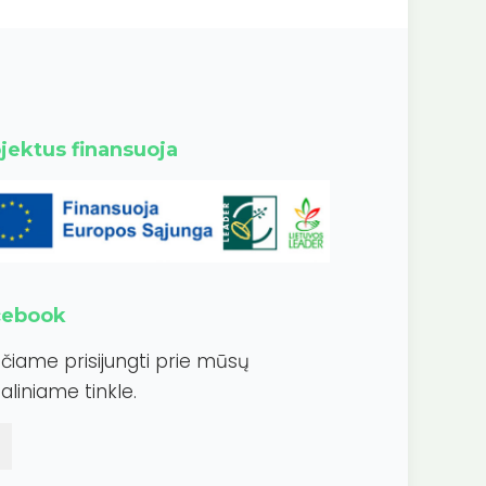
jektus finansuoja
cebook
ečiame prisijungti prie mūsų
aliniame tinkle.