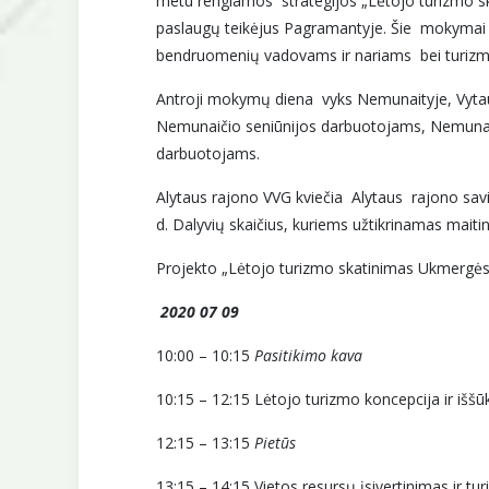
metu rengiamos strategijos „Lėtojo turizmo ska
paslaugų teikėjus Pagramantyje. Šie
mokymai s
bendruomenių vadovams ir nariams bei turizmo 
Antroji mokymų diena vyks Nemunaityje, Vytaut
Nemunaičio seniūnijos darbuotojams, Nemunai
darbuotojams.
Alytaus rajono VVG kviečia Alytaus rajono savi
d. Dalyvių skaičius, kuriems užtikrinamas mai
Projekto „Lėtojo turizmo skatinimas Ukmergė
2020 07 09
10:00 – 10:15
Pasitikimo kava
10:15 – 12:15 Lėtojo turizmo koncepcija ir iššūk
12:15 – 13:15
Pietūs
13:15 – 14:15 Vietos resursų įsivertinimas ir t