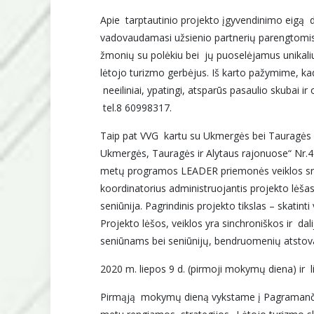
Apie tarptautinio projekto įgyvendinimo eigą d
vadovaudamasi užsienio partnerių parengtomis m
žmonių su polėkiu bei jų puoselėjamus unikalius
lėtojo turizmo gerbėjus. Iš karto pažymime, kad
neeiliniai, ypatingi, atsparūs pasaulio skubai 
tel.8 60998317.
Taip pat VVG kartu su Ukmergės bei Tauragės r
Ukmergės, Tauragės ir Alytaus rajonuose“ Nr.4
metų programos LEADER priemonės veiklos srit
koordinatorius administruojantis projekto lėša
seniūnija. Pagrindinis projekto tikslas
– skatinti
Projekto lėšos, veiklos yra sinchroniškos ir dal
seniūnams bei seniūnijų, bendruomenių atstova
2020 m. liepos 9 d. (pirmoji mokymų diena) ir 
Pirmąją mokymų dieną vykstame į
Pagramanči