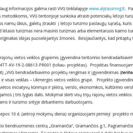
aug informacijos galima rasti VVG tinklalapyje
www.alytausrvvg.lt
. Pa
etodikomis, VVG teritorijoje sunkoka atrasti potencialių lėtojo turi
 namų ūkius, galėtų įtraukti į lėtojo turizmo paslaugų sąrašą, kuris 
 lėtasis turizmas nėra masinis turizmas arba elementarusis kaimo turiz
ir originalias idėjas puoselėjantys žmonės. Besijaučiantys, kad pritap
ajonų vietos veiklos grupėmis įgyvendina teritorinio bendradarbiavi
4TT-KV-19-2-08613-PR001 (toliau- projektas). Projektas finansuojam
į „VVG bendradarbiavimo projektų rengimas ir įgyvendinimas (
terito
s ir visas veiklas – Ukmergės vietos veiklos grupė. Projekto įgyvendi
 vietos iniciatyvų kūrimąsi ir plėtrą, verslo, ekonomikos, kultūrinio ve
ijamos į tris lygias dalis. Mokymai skirti visų trijų rajonų vietos veik
ms ir turizmo srityje dirbantiems darbuotojams.
liepos 10 d. (antroji mokymų diena) organizuojami pirmieji projekto m
o bendruomenės centrą „Gramančia“, Gramančios g.1, Pagramančio mst