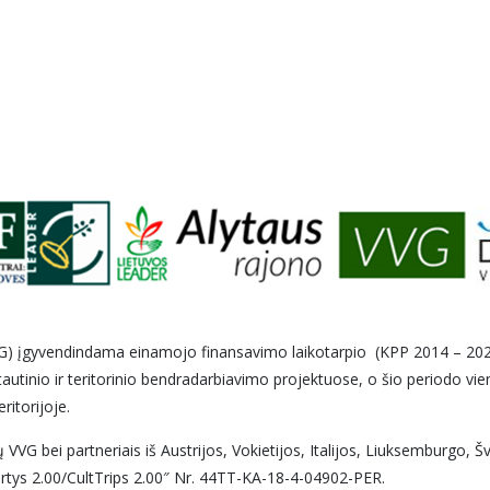
VVG) įgyvendindama einamojo finansavimo laikotarpio (KPP 2014 – 2020 
autinio ir teritorinio bendradarbiavimo projektuose, o šio periodo viena
ritorijoje.
VG bei partneriais iš Austrijos, Vokietijos, Italijos, Liuksemburgo, Š
irtys 2.00/CultTrips 2.00″ Nr. 44TT-KA-18-4-04902-PER.