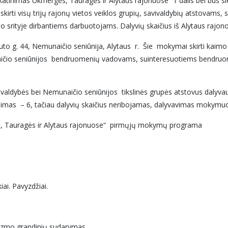
tinimas Ukmergės, Tauragės ir Alytaus rajonuose“ 1 dalis bei bus sie
kirti visų trijų rajonų vietos veiklos grupių, savivaldybių atstovams
srityje dirbantiems darbuotojams. Dalyvių skaičius iš Alytaus rajono
o g. 44, Nemunaičio seniūnija, Alytaus r. Šie
mokymai skirti kaimo p
čio seniūnijos bendruomenių vadovams, suinteresuotiems bendruome
valdybės bei Nemunaičio seniūnijos tikslinės grupės atstovus dalyva
tinimas – 6, tačiau dalyvių skaičius neribojamas, dalyvavimas moky
s, Tauragės ir Alytaus rajonuose“ pirmųjų mokymų programa
iai. Pavyzdžiai.
urizmo grandinių sudarymas.