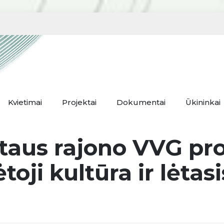
Kvietimai
Projektai
Dokumentai
Ūkininkai
ytaus rajono VVG pro
ėtoji kultūra ir lėta