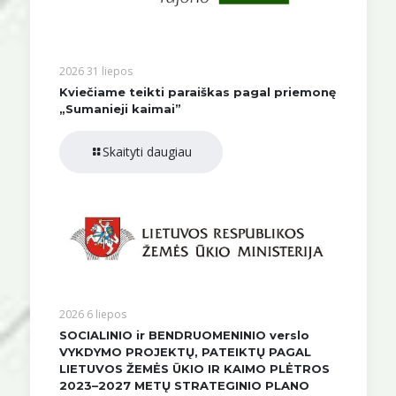
2026 31 liepos
Kviečiame teikti paraiškas pagal priemonę
„Sumanieji kaimai”
Skaityti daugiau
2026 6 liepos
SOCIALINIO ir BENDRUOMENINIO verslo
VYKDYMO PROJEKTŲ, PATEIKTŲ PAGAL
LIETUVOS ŽEMĖS ŪKIO IR KAIMO PLĖTROS
2023–2027 METŲ STRATEGINIO PLANO