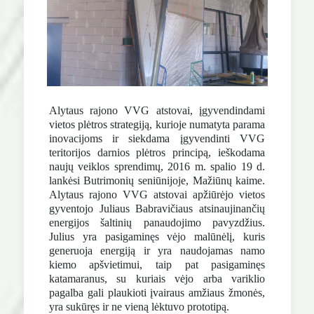
Alytaus rajono VVG atstovai, įgyvendindami
vietos plėtros strategiją, kurioje numatyta parama
inovacijoms ir siekdama įgyvendinti VVG
teritorijos darnios plėtros principą, ieškodama
naujų veiklos sprendimų, 2016 m. spalio 19 d.
lankėsi Butrimonių seniūnijoje, Mažiūnų kaime.
Alytaus rajono VVG atstovai apžiūrėjo vietos
gyventojo Juliaus Babravičiaus atsinaujinančių
energijos šaltinių panaudojimo pavyzdžius.
Julius yra pasigaminęs vėjo malūnėlį, kuris
generuoja energiją ir yra naudojamas namo
kiemo apšvietimui, taip pat pasigaminęs
katamaranus, su kuriais vėjo arba variklio
pagalba gali plaukioti įvairaus amžiaus žmonės,
yra sukūręs ir ne vieną lėktuvo prototipą.