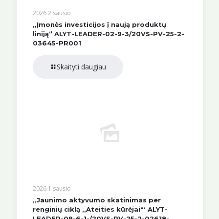
2026 2 sausio
,,Įmonės investicijos į naują produktų
liniją“ ALYT-LEADER-02-9-3/20VS-PV-25-2-
03645-PR001
Skaityti daugiau
2026 1 sausio
„Jaunimo aktyvumo skatinimas per
renginių ciklą ,,Ateities kūrėjai“‘ ALYT-
LEADER-09-6-1-/20VS-PV-25-2-02618-