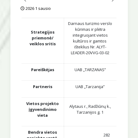
2026 1 sausio
Darnaus turizmo verslo
kūrimas ir plėtra
Strategijos
integruojant vietos
priemonė/
kultūros ir gamtos
veiklos sritis
išteklius Nr. ALYT-
LEADER-20VVG-03-02
Pareiškėjas
UAB „TARZANAS”
Partneris
UAB „Tarzanija”
Vietos projekto
Alytaus r., Radžiūnų k.,
įgyvendinimo
Tarzanijos g. 1
vieta
Bendra vietos
282