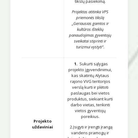
tikslų pasiekimą.
Projektas atitinka VPS
priemonės tikslą
„Geriausias gamtos ir
kultūros išteklių
panaudojimas gyventojų
sveikatai stiprinti ir
turizmui vystyti“.
1.
Sukurti sąlygas
projekto įgyvendinimui,
kas skatintų Alytaus
rajono VVG teritorijos
verslą kurti ir plėtoti
paslaugas bei vietos
produktus, siekiant kurti
darbo vietas, tenkinti
vietos gyventojų
poreikius.
Projekto
uždaviniai
2.Įsigyti ir įrengti įrangą
vandens pramogų ir