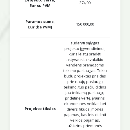
projekto vertė,
374,00
Eur su PVM
Paramos suma,
150 000,00
Eur (be PVM)
sudaryti sąlygas
projekto įgyvendinimui,
kuris leistų pradėti
aktyvaus laisvalaikio
vandens pramogoms
teikimo paslaugas. Tokiu
būdu projektas prisidės
prie naujų paslaugų
teikimo, tuo pačiu didins
jau teikiamų paslaugų
pridėtinę vertę, įvairins
ekonomines veiklas bei
Projekto tikslas
diversifikuos įmonės
pajamas, kas leis didinti
veiklos pajamas,
užtikrins priemonės