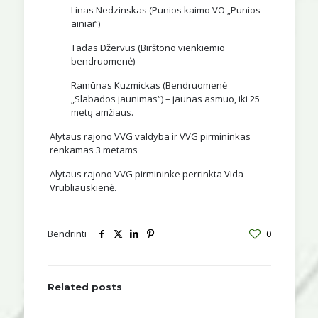
Linas Nedzinskas (Punios kaimo VO „Punios
ainiai“)
Tadas Džervus (Birštono vienkiemio
bendruomenė)
Ramūnas Kuzmickas (Bendruomenė
„Slabados jaunimas“) – jaunas asmuo, iki 25
metų amžiaus.
Alytaus rajono VVG valdyba ir VVG pirmininkas
renkamas 3 metams
Alytaus rajono VVG pirmininke perrinkta Vida
Vrubliauskienė.
Bendrinti
0
Related posts