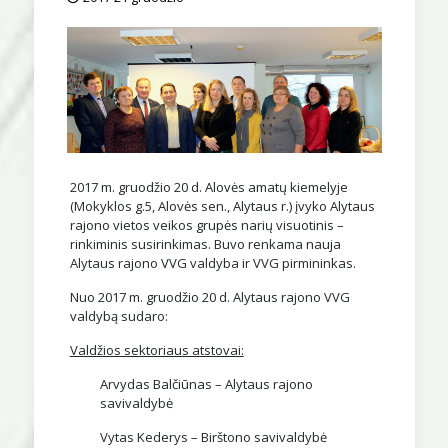
2017 m. gruodžio 20 d. Alovės amatų kiemelyje
(Mokyklos g.5, Alovės sen., Alytaus r.) įvyko Alytaus
rajono vietos veikos grupės narių visuotinis –
rinkiminis susirinkimas. Buvo renkama nauja
Alytaus rajono VVG valdyba ir VVG pirmininkas.
Nuo 2017 m. gruodžio 20 d. Alytaus rajono VVG
valdybą sudaro:
Valdžios sektoriaus atstovai:
Arvydas Balčiūnas – Alytaus rajono
savivaldybė
Vytas Kederys – Birštono savivaldybė