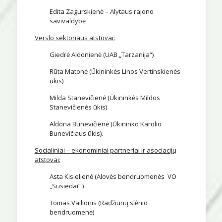
Edita Zagurskienė – Alytaus rajono
savivaldybė
Verslo sektoriaus atstovai:
Giedrė Aldonienė (UAB „Tarzanija“)
Rūta Matonė (Ūkininkės Linos Vertinskienės
ūkis)
Milda Stanevičienė (Ūkininkės Mildos
Stanevičienės ūkis)
Aldona Bunevičienė (Ūkininko Karolio
Bunevičiaus ūkis).
Socialiniai – ekonominiai partneriai ir asociacijų
atstovai:
Asta Kisielienė (Alovės bendruomenės VO
„Susiedai“ )
Tomas Vailionis (Radžiūnų slėnio
bendruomenė)