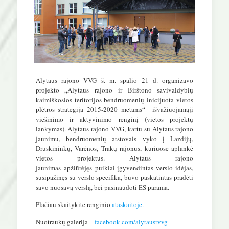
Alytaus rajono VVG š. m. spalio 21 d. organizavo
projekto „Alytaus rajono ir Birštono savivaldybių
kaimiškosios teritorijos bendruomenių inicijuota vietos
plėtros strategija 2015-2020 metams“ išvažiuojamąjį
viešinimo ir aktyvinimo renginį (vietos projektų
lankymas). Alytaus rajono VVG, kartu su Alytaus rajono
jaunimu, bendruomenių atstovais vyko į Lazdijų,
Druskininkų, Varėnos, Trakų rajonus, kuriuose aplankė
vietos projektus.
Alytaus rajono
jaunimas
apžiūrėjęs puikiai įgyvendintas verslo idėjas,
susipažinęs su verslo specifika, buvo paskatintas pradėti
savo nuosavą verslą, bei pasinaudoti ES parama.
Plačiau skaitykite renginio
ataskaitoje.
Nuotraukų galerija –
facebook.com/alytausrvvg