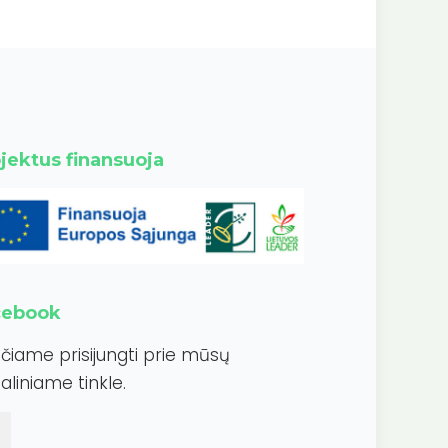
jektus finansuoja
cebook
ečiame prisijungti prie mūsų
aliniame tinkle.