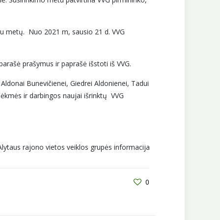
giau metų. Nuo 2021 m, sausio 21 d. VVG
parašė prašymus ir paprašė išstoti iš VVG.
donai Bunevičienei, Giedrei Aldonienei, Tadui
sėkmės ir darbingos naujai išrinktų VVG
Alytaus rajono vietos veiklos grupės informacija
0