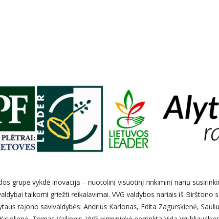
los grupė vykdė inovaciją – nuotolinį visuotinį rinkiminį narių susirin
valdybai taikomi griežti reikalavimai. VVG valdybos nariais iš Birštono
lytaus rajono savivaldybės: Andrius Karlonas, Edita Zagurskienė, Sauli
sielienė, Tomas Vailionis. VVG pirmininkė perrinkta Vida Vrubliauskie