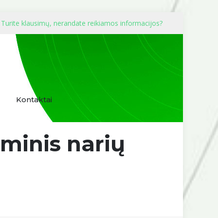
Turite klausimų, nerandate reikiamos informacijos?
Kontaktai
iminis narių