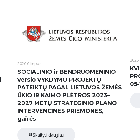
2026 
2026 6 liepos
KVI
SOCIALINIO ir BENDRUOMENINIO
PR
l
verslo VYKDYMO PROJEKTŲ,
05-
PATEIKTŲ PAGAL LIETUVOS ŽEMĖS
ŪKIO IR KAIMO PLĖTROS 2023–
2027 METŲ STRATEGINIO PLANO
INTERVENCINES PRIEMONES,
gairės
Skaityti daugiau