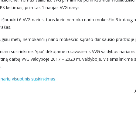
VPS keitimas, priimtas 1 naujas VVG narys.
o išbraukti 6 VVG narius, tuos kurie nemoka nario mokesčio 3 ir dau
rašas.
r daugiau metų nemokančių nario mokesčio sąrašo dar sausio pradžioje 
am susirinkime. Ypač dėkojame rotavusiems VVG valdybos nariams Al
intiną darbą VVG valdyboje 2017 – 2020 m. valdyboje. Visiems linkime 
s.
narių visuotinis susirinkimas