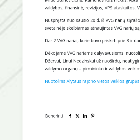
valdybos, finansinė, revizijos, VPS ataskaitos, 
Nuspręsta nuo sausio 20 d. iš VVG narių sąraš
svetainėje skelbiamas atnaujintas VVG narių są
Dar 2 VVG nariai, kurie buvo priskirti prie 3 i
Dėkojame VVG nariams dalyvavusiems nuotolini
Džervui, Linui Nedzinskui už nuoširdų, neatlyg
valdymo organų – pirmininko ir valdybos veiklo
Nuotolinis Alytaus rajono vietos veiklos grupės 
Bendrinti