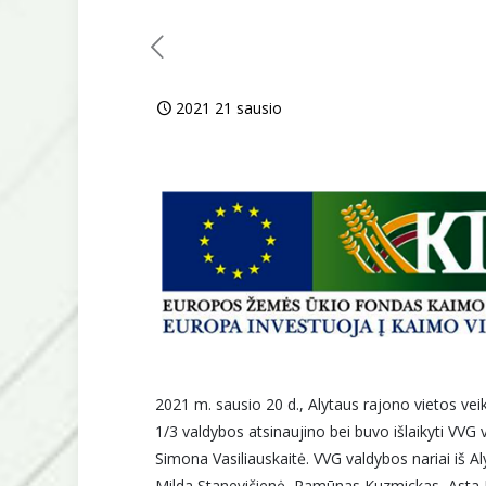
2021 21 sausio
2021 m. sausio 20 d., Alytaus rajono vietos veik
1/3 valdybos atsinaujino bei buvo išlaikyti VVG 
Simona Vasiliauskaitė. VVG valdybos nariai iš A
Milda Stanevičienė, Ramūnas Kuzmickas, Asta Ki