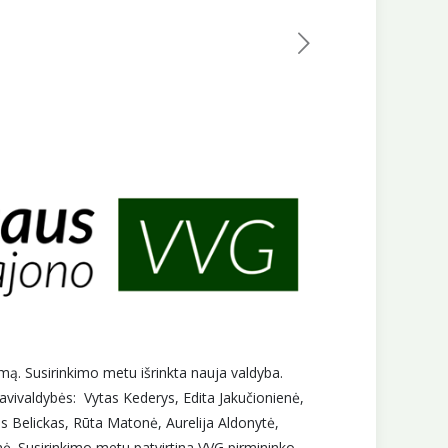
kimą. Susirinkimo metu išrinkta nauja valdyba.
 savivaldybės: Vytas Kederys, Edita Jakučionienė,
us Belickas, Rūta Matonė, Aurelija Aldonytė,
nė. Susirinkimo metu patvirtina VVG pirmininko,