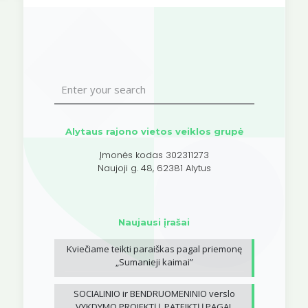
Alytaus rajono vietos veiklos grupė
Įmonės kodas 302311273
Naujoji g. 48, 62381 Alytus
Naujausi įrašai
Kviečiame teikti paraiškas pagal priemonę
„Sumanieji kaimai”
SOCIALINIO ir BENDRUOMENINIO verslo
VYKDYMO PROJEKTŲ, PATEIKTŲ PAGAL