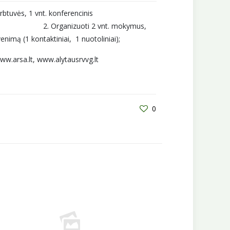
irbtuvės, 1 vnt. konferencinis
oti 2 vnt. mokymus,
nimą (1 kontaktiniai, 1 nuotoliniai);
www.arsa.lt, www.alytausrvvg.lt
0