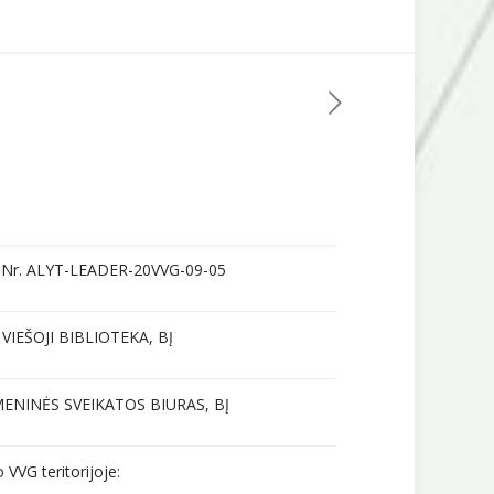
s, Nr. ALYT-LEADER-20VVG-09-05
IEŠOJI BIBLIOTEKA, BĮ
ENINĖS SVEIKATOS BIURAS, BĮ
 VVG teritorijoje: