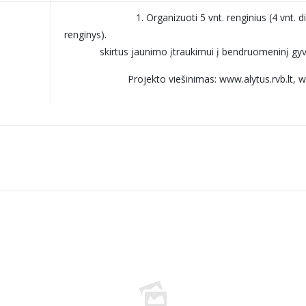
1. Organizuoti 5 vnt. renginius (4 vnt. d
renginys). 2. Organizu
skirtus jaunimo įtraukimui į bendruomeninį gyve
Projekto viešinimas: www.alytus.rvb.lt, 