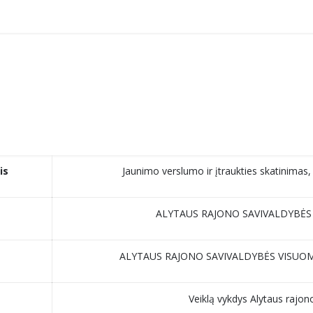
is
Jaunimo verslumo ir įtraukties skatinima
ALYTAUS RAJONO SAVIVALDYBĖS V
ALYTAUS RAJONO SAVIVALDYBĖS VISUOM
Veiklą vykdys Alytaus rajono