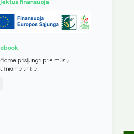
jektus finansuoja
cebook
ečiame prisijungti prie mūsų
aliniame tinkle.