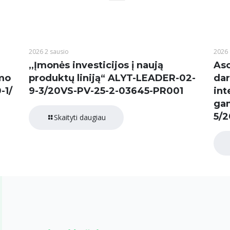
2026 2 sausio
2026 
,,Įmonės investicijos į naują
Aso
imo
produktų liniją“ ALYT-LEADER-02-
dar
-1/
9-3/20VS-PV-25-2-03645-PR001
int
gam
5/2
Skaityti daugiau