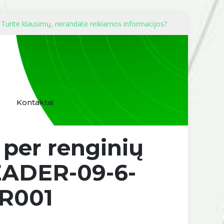
Turite klausimų, nerandate reikiamos informacijos?
Kontaktai
per renginių
-LEADER-09-6-
PR001