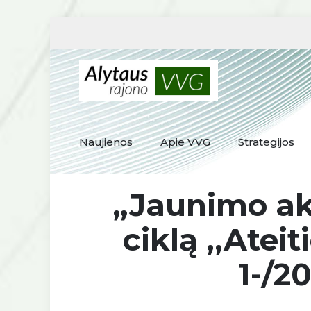
Naujienos
Apie VVG
Strategijos
„Jaunimo ak
ciklą ,,Atei
1-/2