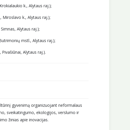
rokialaukio k., Alytaus raj.);
 Miroslavo k., Alytaus raj.);
Simnas, Alytaus raj.);
utrimonių mstl., Alytaus raj.);
Pivašiūnai, Alytaus raj.).
ultūrinį gyvenimą organizuojant neformalaus
o, sveikatingumo, ekologijos, verslumo ir
imo žinias apie inovacijas.