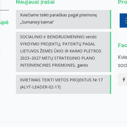
Naujausi įrašai
Pro
Kviečiame teikti paraiškas pagal priemonę
rupė
„Sumanieji kaimai”
SOCIALINIO ir BENDRUOMENINIO verslo
VYKDYMO PROJEKTŲ, PATEIKTŲ PAGAL
Fa
LIETUVOS ŽEMĖS ŪKIO IR KAIMO PLĖTROS
Kvi
2023–2027 METŲ STRATEGINIO PLANO
soci
INTERVENCINES PRIEMONES, gairės
KVIETIMAS TEIKTI VIETOS PROJEKTUS Nr.17
(ALYT-LEADER-02-17)