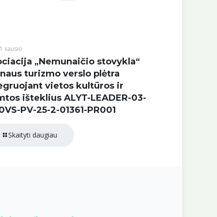
1 sausio
ciacija „Nemunaičio stovykla“
naus turizmo verslo plėtra
egruojant vietos kultūros ir
tos išteklius ALYT-LEADER-03-
0VS-PV-25-2-01361-PR001
Skaityti daugiau