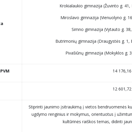
Krokialaukio gimnazija (Žuvinto g. 41, K
Miroslavo gimnazija (Vienuolyno g. 16,
ta
Simno gimnazija (Vytauto g. 38, 
Butrimonių gimnazija (Draugystės g. 1, B
Pivašiūnų gimnazija (Mokyklos g. 3, 
u PVM
14 176,16
12 601,72
Stiprinti jaunimo įsitraukimą į vietos bendruomenės k
ugdymo renginius ir mokymus, orientuotus į užimtum
kultūrinės raiškos temas, didinti jaun