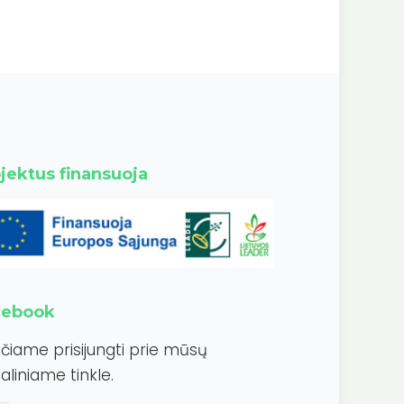
jektus finansuoja
cebook
ečiame prisijungti prie mūsų
aliniame tinkle.