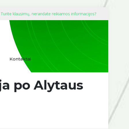
Turite klausimų, nerandate reikiamos informacijos?
Kontaktai
ja po Alytaus