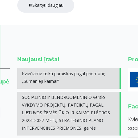
Skaityti daugiau
Naujausi įrašai
Pro
Kviečiame teikti paraiškas pagal priemonę
rupė
„Sumanieji kaimai”
SOCIALINIO ir BENDRUOMENINIO verslo
VYKDYMO PROJEKTŲ, PATEIKTŲ PAGAL
Fa
LIETUVOS ŽEMĖS ŪKIO IR KAIMO PLĖTROS
Kvi
2023–2027 METŲ STRATEGINIO PLANO
soci
INTERVENCINES PRIEMONES, gairės