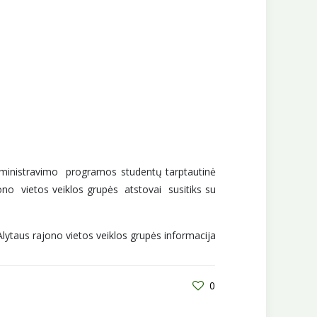
administravimo programos studentų tarptautinė
ono vietos veiklos grupės atstovai susitiks su
Alytaus rajono vietos veiklos grupės informacija
0