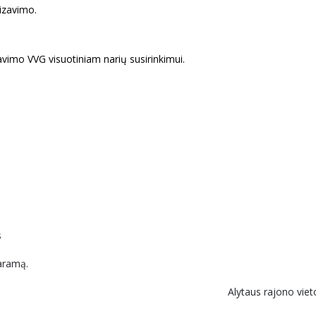
izavimo.
vimo VVG visuotiniam narių susirinkimui.
s
aramą.
Alytaus rajono viet