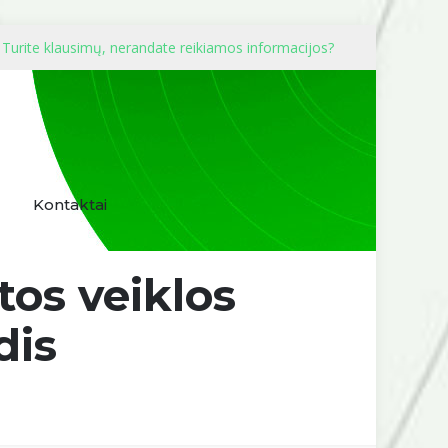
Turite klausimų, nerandate reikiamos informacijos?
Kontaktai
tos veiklos
dis