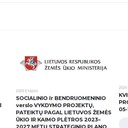
2026 
2026 6 liepos
KVI
SOCIALINIO ir BENDRUOMENINIO
PR
l
verslo VYKDYMO PROJEKTŲ,
05-
PATEIKTŲ PAGAL LIETUVOS ŽEMĖS
ŪKIO IR KAIMO PLĖTROS 2023–
2027 METŲ STRATEGINIO PLANO