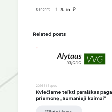
Bendrinti
Related posts
2026 31 liepos
Kviečiame teikti paraiškas paga
priemonę „Sumanieji kaimai”
Skaityti daugiau