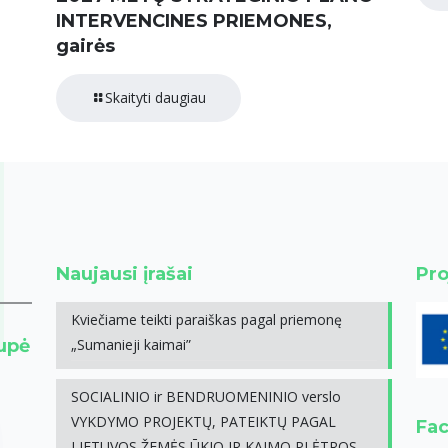
INTERVENCINES PRIEMONES,
gairės
Skaityti daugiau
Naujausi įrašai
Pro
Kviečiame teikti paraiškas pagal priemonę
rupė
„Sumanieji kaimai”
SOCIALINIO ir BENDRUOMENINIO verslo
VYKDYMO PROJEKTŲ, PATEIKTŲ PAGAL
Fa
LIETUVOS ŽEMĖS ŪKIO IR KAIMO PLĖTROS