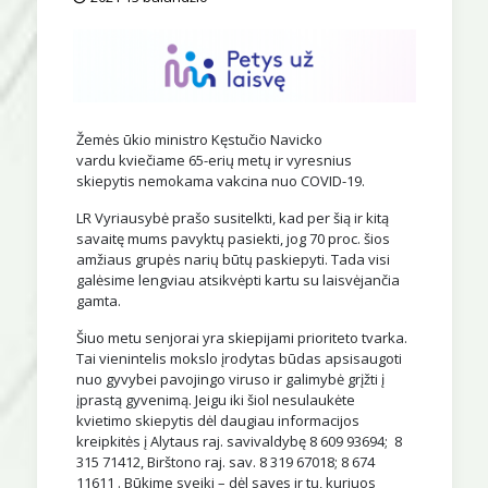
Žemės ūkio ministro Kęstučio Navicko
vardu kviečiame 65-erių metų ir vyresnius
skiepytis nemokama vakcina nuo COVID-19.
LR Vyriausybė prašo susitelkti, kad per šią ir kitą
savaitę mums pavyktų pasiekti, jog 70 proc. šios
amžiaus grupės narių būtų paskiepyti. Tada visi
galėsime lengviau atsikvėpti kartu su laisvėjančia
gamta.
Šiuo metu senjorai yra skiepijami prioriteto tvarka.
Tai vienintelis mokslo įrodytas būdas apsisaugoti
nuo gyvybei pavojingo viruso ir galimybė grįžti į
įprastą gyvenimą. Jeigu iki šiol nesulaukėte
kvietimo skiepytis dėl daugiau informacijos
kreipkitės į Alytaus raj. savivaldybę 8 609 93694; 8
315 71412, Birštono raj. sav. 8 319 67018; 8 674
11611 . Būkime sveiki – dėl savęs ir tų, kuriuos