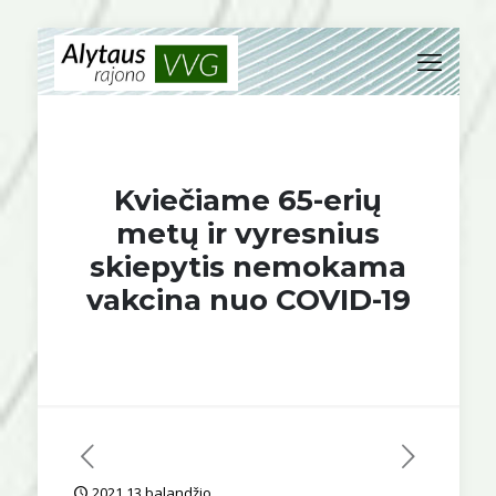
Kviečiame 65-erių
metų ir vyresnius
skiepytis nemokama
vakcina nuo COVID-19
2021 13 balandžio