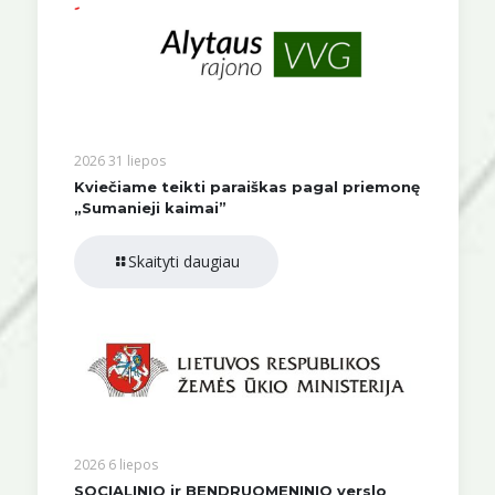
2026 31 liepos
Kviečiame teikti paraiškas pagal priemonę
„Sumanieji kaimai”
Skaityti daugiau
2026 6 liepos
SOCIALINIO ir BENDRUOMENINIO verslo