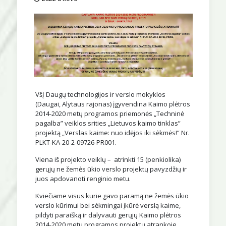
VšĮ Daugų technologijos ir verslo mokyklos
(Daugai, Alytaus rajonas) įgyvendina Kaimo plėtros
2014-2020 metų programos priemonės „Techninė
pagalba” veiklos srities „Lietuvos kaimo tinklas”
projektą „Verslas kaime: nuo idėjos iki sėkmės!” Nr.
PLKT-KA-20-2-09726-PR001.
Viena iš projekto veiklų – atrinkti 15 (penkiolika)
gerųjų ne žemės ūkio verslo projektų pavyzdžių ir
juos apdovanoti renginio metu.
Kviečiame visus kurie gavo paramą ne žemės ūkio
verslo kūrimui bei sėkmingai įkūrė verslą kaime,
pildyti paraišką ir dalyvauti gerųjų Kaimo plėtros
2014-2020 metų programos projektų atrankoje.