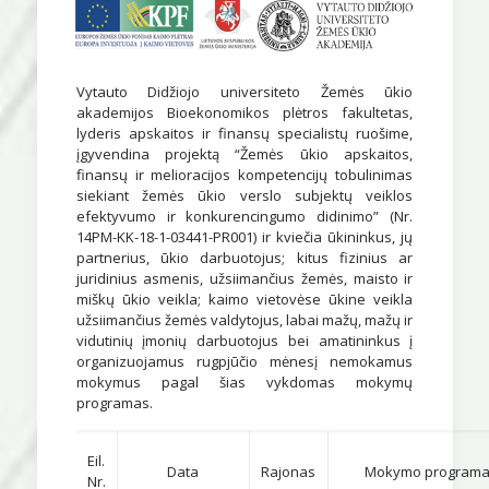
Vytauto Didžiojo universiteto Žemės ūkio
akademijos Bioekonomikos plėtros fakultetas,
lyderis apskaitos ir finansų specialistų ruošime,
įgyvendina projektą “Žemės ūkio apskaitos,
finansų ir melioracijos kompetencijų tobulinimas
siekiant žemės ūkio verslo subjektų veiklos
efektyvumo ir konkurencingumo didinimo” (Nr.
14PM-KK-18-1-03441-PR001) ir kviečia ūkininkus, jų
partnerius, ūkio darbuotojus; kitus fizinius ar
juridinius asmenis, užsiimančius žemės, maisto ir
miškų ūkio veikla; kaimo vietovėse ūkine veikla
užsiimančius žemės valdytojus, labai mažų, mažų ir
vidutinių įmonių darbuotojus bei amatininkus į
organizuojamus rugpjūčio mėnesį nemokamus
mokymus pagal šias vykdomas mokymų
programas.
Eil.
Data
Rajonas
Mokymo program
Nr.