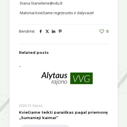
Diana.Staneliene@vdu.lt
Maloniai kviečiame registruotis ir dalyvauti!
Bendrinti
0
Related posts
2026 31 liepos
Kviečiame teikti paraiškas pagal priemonę
„Sumanieji kaimai”