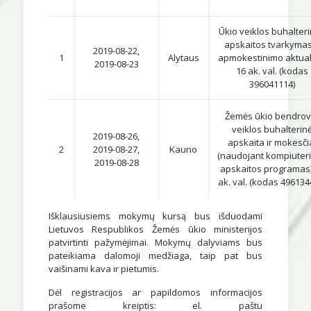
Ūkio veiklos buhalter
apskaitos tvarkymas
2019-08-22,
1
Alytaus
apmokestinimo aktual
2019-08-23
16 ak. val. (kodas
396041114)
Žemės ūkio bendrov
veiklos buhalterin
2019-08-26,
apskaita ir mokesči
2
2019-08-27,
Kauno
(naudojant kompiuter
2019-08-28
apskaitos programas)
ak. val. (kodas 496134
Išklausiusiems mokymų kursą bus išduodami
Lietuvos Respublikos Žemės ūkio ministerijos
patvirtinti pažymėjimai. Mokymų dalyviams bus
pateikiama dalomoji medžiaga, taip pat bus
vaišinami kava ir pietumis.
Dėl registracijos ar papildomos informacijos
prašome kreiptis: el. paštu