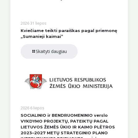
2026 31 liepos
Kviečiame teikti paraiškas pagal priemonę
„Sumanieji kaimai”
Skaityti daugiau
2026 6 liepos
SOCIALINIO ir BENDRUOMENINIO verslo
VYKDYMO PROJEKTŲ, PATEIKTŲ PAGAL
LIETUVOS ŽEMĖS ŪKIO IR KAIMO PLĖTROS
2023–2027 METŲ STRATEGINIO PLANO