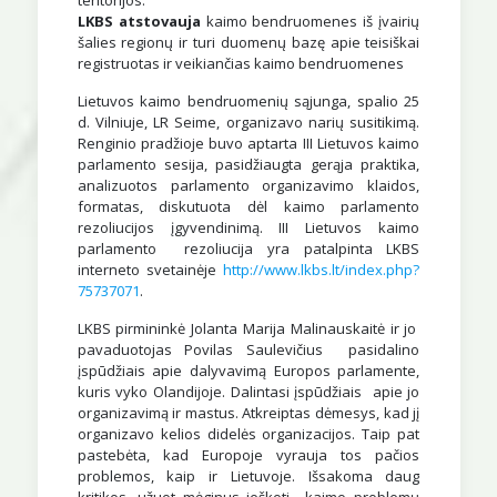
teritorijos.
LKBS atstovauja
kaimo bendruomenes iš įvairių
šalies regionų ir turi duomenų bazę apie teisiškai
registruotas ir veikiančias kaimo bendruomenes
Lietuvos kaimo bendruomenių sąjunga, spalio 25
d. Vilniuje, LR Seime, organizavo narių susitikimą.
Renginio pradžioje buvo aptarta III Lietuvos kaimo
parlamento sesija, pasidžiaugta gerąja praktika,
analizuotos parlamento organizavimo klaidos,
formatas, diskutuota dėl kaimo parlamento
rezoliucijos įgyvendinimą. III Lietuvos kaimo
parlamento rezoliucija yra patalpinta LKBS
interneto svetainėje
http://www.lkbs.lt/index.php?
75737071
.
LKBS pirmininkė Jolanta Marija Malinauskaitė ir jo
pavaduotojas Povilas Saulevičius pasidalino
įspūdžiais apie dalyvavimą Europos parlamente,
kuris vyko Olandijoje. Dalintasi įspūdžiais apie jo
organizavimą ir mastus. Atkreiptas dėmesys, kad jį
organizavo kelios didelės organizacijos. Taip pat
pastebėta, kad Europoje vyrauja tos pačios
problemos, kaip ir Lietuvoje. Išsakoma daug