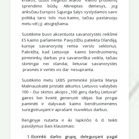
kritikos, užuot mėginus ieškoti kaimo problemų
sprendimo būdų. Atkreiptas dėmesys, jog
anksčiau Europos Sąjunga šalys vystydamos savo
politiką tarsi tolo nuo kaimo, tačiau pastaruoju
metu vėl į jį atsigręžiama.
Susitikime buvo akcentuota savanorystės reikšmė
ES kaimo parlamente. Pavyzdžiu pateikta Olandiją,
kurioje savanorystę remia verslo sektorius.
Pabrėžta, kad Lietuvoje kaimo bendruomenių
pirmininkų darbas yra savanoriška veikla, tačiau
skirtingai nei olandai, lietuviai savanorystės
prasmės ir vertės vis dar nesupranta.
Susitikimo metu LKBS pirmininkė Jolanta Marija
Malinauskaitė pristatė atkurtos Lietuvos valstybės
100 – čiui skirtos akcijos „100 gerų darbų Lietuvai“
gaires bei kvietė generuoti idėjas šiai progai
paminėti ir dalyvauti kaimo bendruomenėms
suregistruojant ir aprašant nuveiktus darbus.
Renginyje nutarta ir iki lapkričio 6 d. teikti
pasiūlymus šiais klausimais:
Išsirinkti darbo grupę, deleguojant pagal