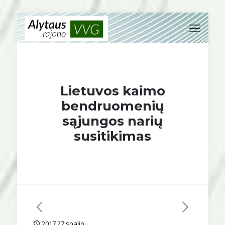
Lietuvos kaimo
bendruomenių
sąjungos narių
susitikimas
2017 27 spalio