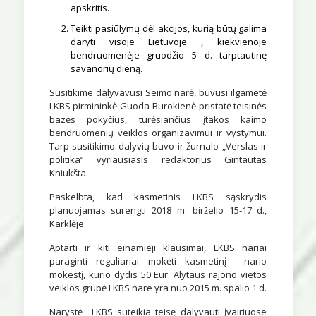
apskritis.
Teikti pasiūlymų dėl akcijos, kurią būtų galima
daryti visoje Lietuvoje , kiekvienoje
bendruomenėje gruodžio 5 d. tarptautinę
savanorių dieną.
Susitikime dalyvavusi Seimo narė, buvusi ilgametė
LKBS pirmininkė Guoda Burokienė pristatė teisinės
bazės pokyčius, turėsiančius įtakos kaimo
bendruomenių veiklos organizavimui ir vystymui.
Tarp susitikimo dalyvių buvo ir žurnalo „Verslas ir
politika“ vyriausiasis redaktorius Gintautas
Kniukšta.
Paskelbta, kad kasmetinis LKBS sąskrydis
planuojamas surengti 2018 m. birželio 15-17 d.,
Karklėje.
Aptarti ir kiti einamieji klausimai, LKBS nariai
paraginti reguliariai mokėti kasmetinį nario
mokestį, kurio dydis 50 Eur. Alytaus rajono vietos
veiklos grupė LKBS nare yra nuo 2015 m. spalio 1 d.
Narystė LKBS suteikia teisę dalyvauti įvairiuose