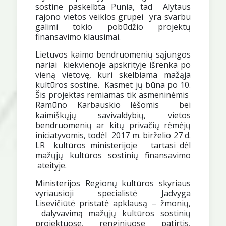
sostine paskelbta Punia, tad Alytaus
rajono vietos veiklos grupei yra svarbu
galimi tokio pobūdžio projektų
finansavimo klausimai.
Lietuvos kaimo bendruomenių sąjungos
nariai kiekvienoje apskrityje išrenka po
vieną vietovę, kuri skelbiama mažąja
kultūros sostine. Kasmet jų būna po 10.
Šis projektas remiamas tik asmeninėmis
Ramūno Karbauskio lėšomis bei
kaimiškųjų savivaldybių, vietos
bendruomenių ar kitų privačių rėmėjų
iniciatyvomis, todėl 2017 m. birželio 27 d.
LR kultūros ministerijoje tartasi dėl
mažųjų kultūros sostinių finansavimo
ateityje.
Ministerijos Regionų kultūros skyriaus
vyriausioji specialistė Jadvyga
Lisevičiūtė pristatė apklausą – žmonių,
dalyvavimą mažųjų kultūros sostinių
projektuose, renginiuose patirtis,