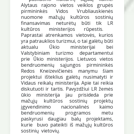
Alytaus rajono vietos veiklos grupės
pirmininkės Vidos Vrubliauskienės
nuomone mažųjų kultūros sostinių
finansavimas neturėtų būti tik LR
kultūros ministerijos rūpestis.
Paprastai atrenkamos vietovės, kurios
yra patrauklios turizmui, o tai galėtų būti
aktualu Ūkio ministerijai bei
Valstybiniam turizmo departamentui
prie Ūkio ministerijos. Lietuvos vietos
bendruomenių sąjungos pirmininkės
Redos Kneizevičienės manymu šiam
projektui išteklius galėtų nusimatyti ir
Vidaus reikalų ministerija. Apie tai reikia
diskutuoti ir tartis. Pavyzdžiui LR žemės
ūkio ministerija jau prisideda prie
mažųjų kultūros sostinių projektų
įgyvendinimo nacionalinės kaimo
bendruomenių programos metu
paskyrusi daugiau balų projektams,
kurie buvo pateikti iš mažųjų kultūros
sostinių vietovių.