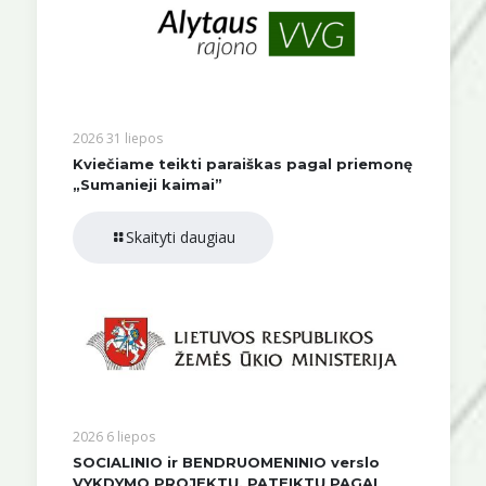
2026 31 liepos
Kviečiame teikti paraiškas pagal priemonę
„Sumanieji kaimai”
Skaityti daugiau
2026 6 liepos
SOCIALINIO ir BENDRUOMENINIO verslo
VYKDYMO PROJEKTŲ, PATEIKTŲ PAGAL