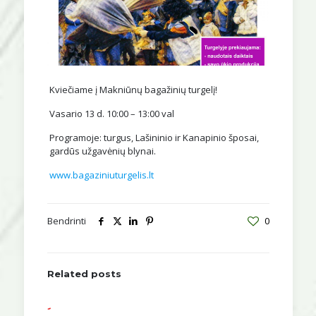
Kviečiame į Makniūnų bagažinių turgelį!
Vasario 13 d. 10:00 – 13:00 val
Programoje: turgus, Lašininio ir Kanapinio šposai,
gardūs užgavėnių blynai.
www.bagaziniuturgelis.lt
Bendrinti
0
Related posts