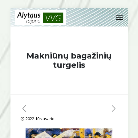
Makniūnų bagažinių
turgelis
2022 10 vasario