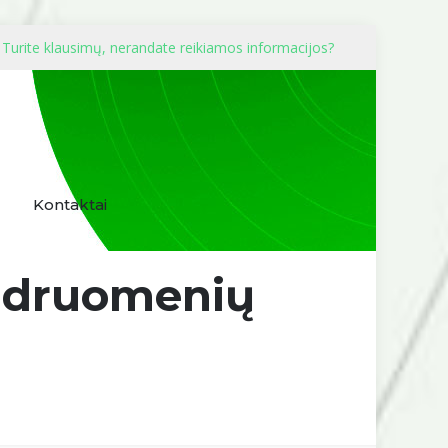
Turite klausimų, nerandate reikiamos informacijos?
Kontaktai
endruomenių