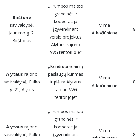
„Trumpos maisto
grandinės ir
Birštono
kooperacija
savivaldybė,
Vilma
įgyvendinant
8
Jaunimo g. 2,
Atkočiūnienė
verslo projektus
Birštonas
Alytaus rajono
VVG teritorijoje“
„Bendruomeninių
Alytaus
rajono
paslaugų kūrimas
Vilma
savivaldybė, Pulko
ir plėtra Alytaus
8
Atkočiūnienė
g. 21, Alytus
rajono VVG
teritorijoje“
„Trumpos maisto
grandinės ir
Alytaus
rajono
kooperacija
Vilma
savivaldybė, Pulko
įgyvendinant
8