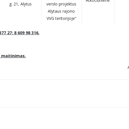
Atkočiūnienė
g. 21, Alytus
verslo projektus
Alytaus rajono
VVG teritorijoje“
377 27; 8 609 98 316.
 maitinimas.