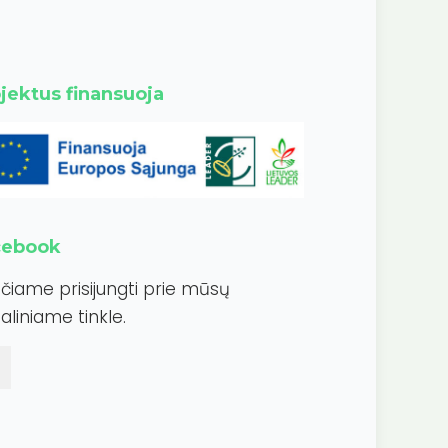
jektus finansuoja
cebook
ečiame prisijungti prie mūsų
aliniame tinkle.