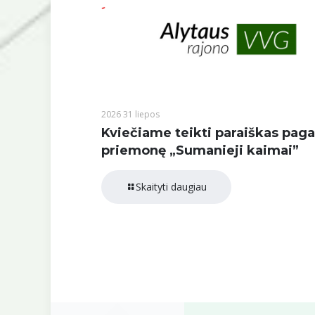
2026 31 liepos
Kviečiame teikti paraiškas paga
priemonę „Sumanieji kaimai”
Skaityti daugiau