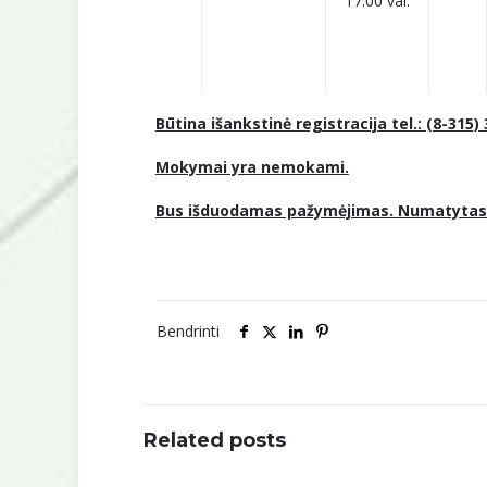
17:00 val.
Būtina išankstinė registracija tel.: (8-315) 
Mokymai yra nemokami.
Bus išduodamas pažymėjimas. Numatytas
Bendrinti
Related posts