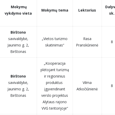
Mokymų
Dalyv
Mokymų tema
Lektorius
vykdymo vieta
sk.
Birštono
savivaldybė,
„Vietos turizmo
Rasa
8
Jaunimo g. 2,
skatinimas“
Pranskūnienė
Birštonas
„Kooperacija
plėtojant turizmą
Birštono
ir regioninius
savivaldybė,
produktus
Vilma
8
Jaunimo g. 2,
įgyvendinant
Atkočiūnienė
Birštonas
verslo projektus
Alytaus rajono
VVG teritorijoje“