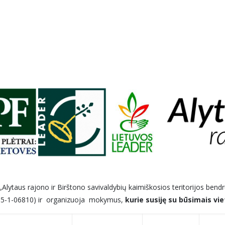
„Alytaus rajono ir Birštono savivaldybių kaimiškosios teritorijos bendr
-15-1-06810) ir organizuoja mokymus,
kurie susiję su būsimais vie