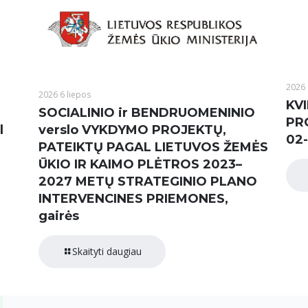
2026 
2026 6 liepos
KVI
SOCIALINIO ir BENDRUOMENINIO
PR
l
verslo VYKDYMO PROJEKTŲ,
02-
PATEIKTŲ PAGAL LIETUVOS ŽEMĖS
ŪKIO IR KAIMO PLĖTROS 2023–
2027 METŲ STRATEGINIO PLANO
INTERVENCINES PRIEMONES,
gairės
Skaityti daugiau