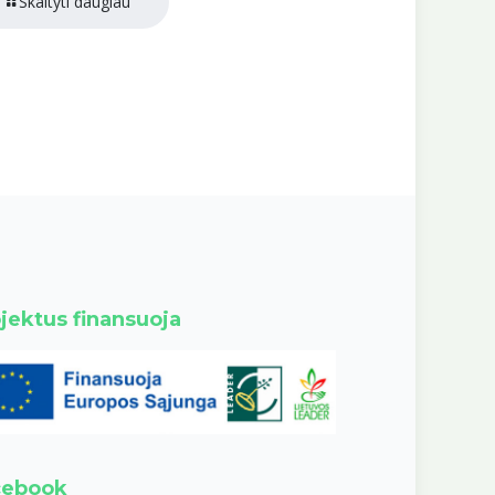
Skaityti daugiau
jektus finansuoja
cebook