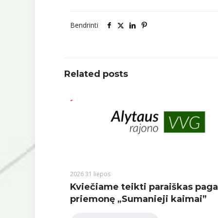
Bendrinti
Related posts
2026 31 liepos
Kviečiame teikti paraiškas paga
priemonę „Sumanieji kaimai”