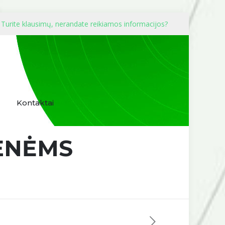
Turite klausimų, nerandate reikiamos informacijos?
Kontaktai
ENĖMS