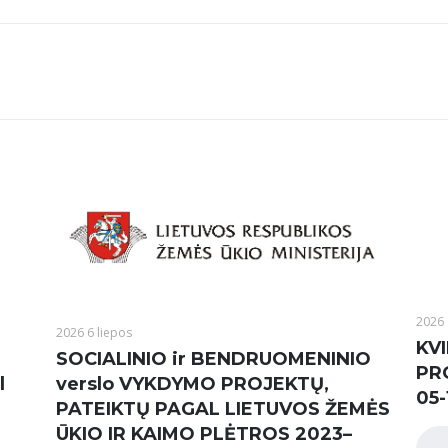
2026 
2026 6 liepos
KVI
SOCIALINIO ir BENDRUOMENINIO
PR
l
verslo VYKDYMO PROJEKTŲ,
05-
PATEIKTŲ PAGAL LIETUVOS ŽEMĖS
ŪKIO IR KAIMO PLĖTROS 2023–