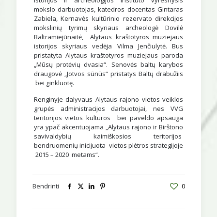
istorijos ir archeologijos instituto vyresnysis
mokslo darbuotojas, katedros docentas Gintaras
Zabiela, Kernavės kultūrinio rezervato direkcijos
mokslinių tyrimų skyriaus archeologė Dovilė
Baltramiejūnaitė, Alytaus kraštotyros muziejaus
istorijos skyriaus vedėja Vilma Jenčiulytė. Bus
pristatyta Alytaus kraštotyros muziejaus paroda
„Mūsų protėvių dvasia“. Senovės baltų karybos
draugovė „Jotvos sūnūs“ pristatys Baltų drabužiis
bei ginkluotę.
Renginyje dalyvaus Alytaus rajono vietos veiklos
grupės administracijos darbuotojai, nes VVG
teritorijos vietos kultūros bei paveldo apsauga
yra ypač akcentuojama „Alytaus rajono ir Birštono
savivaldybių kaimiškosios teritorijos
bendruomenių inicijuota vietos plėtros strategijoje
2015 – 2020 metams“.
Bendrinti
0