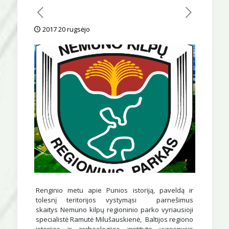
2017 20 rugsėjo
Renginio metu apie Punios istoriją, paveldą ir
tolesnį teritorijos vystymąsi parnešimus
skaitys Nemuno kilpų regioninio parko vyriausioji
specialistė Ramutė Milušauskienė, Baltijos regiono