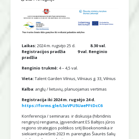
Laikas:
2024 m. rugsėjo 25 d.
8.30 val.
Registracijos pradžia 9 val. Renginio
pradžia
Renginio trukmė:
4 – 4,5 val.
Vieta:
Talent Garden Vilnius, Vilniaus g. 33, Vilnius
Kalba
: anglų / lietuvių, planuojamas vertimas
Registracija iki 2024 m. rugsėjo 24 d.
https://forms.gle/L5oVPU5UaePFtDcC6
Konferencija / seminaras ir diskusija (hibridinis
renginys) rengiama, įgyvendinant ES Baltijos jūros
regiono strategijos politikos sritį Bioekonomika ir
siekiant paviešinti 2023 m. parengtas Šiaurės šalių