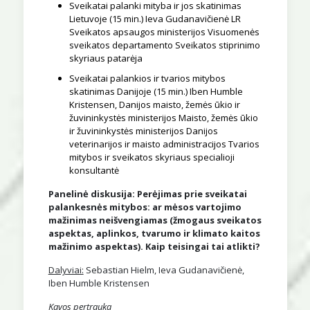
Sveikatai palanki mityba ir jos skatinimas
Lietuvoje (15 min.) Ieva Gudanavičienė LR
Sveikatos apsaugos ministerijos Visuomenės
sveikatos departamento Sveikatos stiprinimo
skyriaus patarėja
Sveikatai palankios ir tvarios mitybos
skatinimas Danijoje (15 min.) Iben Humble
Kristensen, Danijos maisto, žemės ūkio ir
žuvininkystės ministerijos Maisto, žemės ūkio
ir žuvininkystės ministerijos Danijos
veterinarijos ir maisto administracijos Tvarios
mitybos ir sveikatos skyriaus specialioji
konsultantė
Panelinė diskusija: Perėjimas prie sveikatai
palankesnės mitybos: ar mėsos vartojimo
mažinimas neišvengiamas (žmogaus sveikatos
aspektas, aplinkos, tvarumo ir klimato kaitos
mažinimo aspektas). Kaip teisingai tai atlikti?
Dalyviai:
Sebastian Hielm, Ieva Gudanavičienė,
Iben Humble Kristensen
Kavos pertrauka