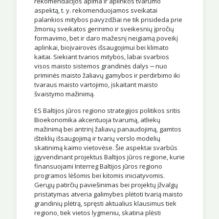
rekomendacijos apima ir aplinkos tvarumo
aspektą, t. y. rekomenduojamos sveikatai
palankios mitybos pavyzdžiai ne tik prisideda prie
žmonių sveikatos gerinimo ir sveikesnių įpročių
formavimo, bet ir daro mažesnį neigiamą poveikį
aplinkai, bioįvairovės išsaugojimui bei klimato
kaitai. Siekiant tvarios mitybos, labai svarbios
visos maisto sistemos grandinės dalys ‒ nuo
priminės maisto žaliavų gamybos ir perdirbimo iki
tvaraus maisto vartojimo, įskaitant maisto
švaistymo mažinimą.
ES Baltijos jūros regiono strategijos politikos sritis
Bioekonomika akcentuoja tvarumą, atliekų
mažinimą bei antrinį žaliavų panaudojimą, gamtos
išteklių išsaugojimą ir tvarių verslo modelių
skatinimą kaimo vietovėse. Šie aspektai svarbūs
įgyvendinant projektus Baltijos jūros regione, kurie
finansuojami Interreg Baltijos jūros regiono
programos lėšomis bei kitomis iniciatyvomis.
Gerųjų patirčių paviešinimas bei projektų įžvalgų
pristatymas atveria galimybes plėtoti tvarią maisto
grandinių plėtrą, spręsti aktualius klausimus tiek
regiono, tiek vietos lygmeniu, skatina plėsti