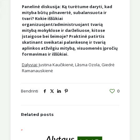
Panelinė diskusija: Ką turėtume daryti, kad
mityba būtų pilnavertė, subalansuota ir
tvari? Kokie iššūkiai
organizuojant/administruojant tvarią
mitybą mokyklose ir darželiuose, kitose
įstaigose bei šeimoje? Praktinė patirtis
skatinant sveikatai palankesnę ir tvarią
aplinkos atžvilgiu mitybą, visuomenės įpročių
formavimas ir iššūkiai.
Dalyviai:
Justina Kaučikienė, Lāsma Ozola, Giedrė
Ramanauskienė
Bendrinti
0
Related posts