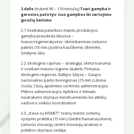
2 dalis
(trukmė 90 – 110 minučių)
Tvari gamyba ir
gerosios patirtys: nuo gamybos iki vartojimo
įpročių keitimo
2.1 Sveikatai palankios maisto produkcijos
gamyba prasideda ūkiuose –
tvarus/regeneratyvinis ūkininkavimas Lietuvos
patirtis (15 min.) Justina Kaučikienė, ūkininkė,
Smėlyne ūkis
2.2. Ekologinis rajonas – strategija, skirta tvarumui
ir sveikam maistui regione skatinti. Pirmasis
ekologinis regionas. Baltijos šalyse – Gaujos
nacionalinio parko bioregionas (15 min.) Lāsma
Ozola, Cėsių apskrities centrinės administracijos
Plėtros administracijos Aplinkos ir klimato
neutralumo skyriaus bendruomenės be atliekų
vadovė ir veiklos koordinatorė
2.3. „Kava su KISMET”: tvarių maisto sistemų
vystymo praktika (15 min.) Giedrė Ramanauskienė,
Lietuvos inovacijų centro Inovacijų analizės ir
politikos skyriaus vedėja