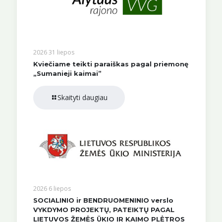
2026 31 liepos
Kviečiame teikti paraiškas pagal priemonę
„Sumanieji kaimai”
Skaityti daugiau
2026 6 liepos
SOCIALINIO ir BENDRUOMENINIO verslo
VYKDYMO PROJEKTŲ, PATEIKTŲ PAGAL
LIETUVOS ŽEMĖS ŪKIO IR KAIMO PLĖTROS