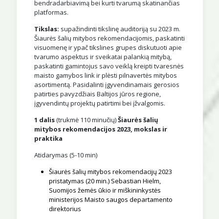
bendradarbiavimą bei kurti tvarumą skatinančias
platformas.
Tikslas:
supažindinti tikslinę auditoriją su 2023 m.
Šiaurės šalių mitybos rekomendacijomis, paskatinti
visuomenę ir ypač tikslines grupes diskutuoti apie
tvarumo aspektus ir sveikatai palankią mitybą,
paskatinti gamintojus savo veiklą kreipti tvaresnės
maisto gamybos link ir plėsti pilnavertės mitybos
asortimentą. Pasidalinti įgyvendinamais gerosios
patirties pavyzdžiais Baltijos jūros regione,
įgyvendintų projektų patirtimi bei įžvalgomis.
1 dalis
(trukmė 110 minučių)
Šiaurės šalių
mitybos rekomendacijos 2023, mokslas ir
praktika
Atidarymas (5-10 min)
Šiaurės šalių mitybos rekomendacijų 2023
pristatymas (20 min.) Sebastian Hielm,
Suomijos žemės ūkio ir miškininkystės
ministerijos Maisto saugos departamento
direktorius