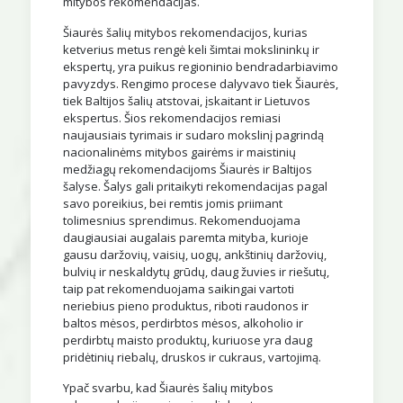
mitybos rekomendacijas.
Šiaurės šalių mitybos rekomendacijos, kurias
ketverius metus rengė keli šimtai mokslininkų ir
ekspertų, yra puikus regioninio bendradarbiavimo
pavyzdys. Rengimo procese dalyvavo tiek Šiaurės,
tiek Baltijos šalių atstovai, įskaitant ir Lietuvos
ekspertus. Šios rekomendacijos remiasi
naujausiais tyrimais ir sudaro mokslinį pagrindą
nacionalinėms mitybos gairėms ir maistinių
medžiagų rekomendacijoms Šiaurės ir Baltijos
šalyse. Šalys gali pritaikyti rekomendacijas pagal
savo poreikius, bei remtis jomis priimant
tolimesnius sprendimus. Rekomenduojama
daugiausiai augalais paremta mityba, kurioje
gausu daržovių, vaisių, uogų, ankštinių daržovių,
bulvių ir neskaldytų grūdų, daug žuvies ir riešutų,
taip pat rekomenduojama saikingai vartoti
neriebius pieno produktus, riboti raudonos ir
baltos mėsos, perdirbtos mėsos, alkoholio ir
perdirbtų maisto produktų, kuriuose yra daug
pridėtinių riebalų, druskos ir cukraus, vartojimą.
Ypač svarbu, kad Šiaurės šalių mitybos