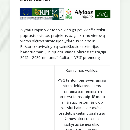
Alytaus rajono vietos veiklos grupė kviečia teikti
paprastus vietos projektus pagal kaimo vietovių
vietos plėtros strategijos „Alytaus rajono ir
Birštono savivaldybių kaimiškosios teritorijos
bendruomenių inicijuota vietos plėtros strategija
2015 – 2020 metams“ (toliau – VPS) priemonę:
Remiamos veiklos:
VVG teritorijoje gyvenamąją
vietą deklaravusiems
fiziniams asmenims, ne
jaunesniems kaip 18 metų
amžiaus, ne žemės ūkio
verslui kaimo vietovėse
pradėti, įskaitant paslaugų
žemės ūkiui teikimą,
išskyrus žemės ūkio
produktų gamybą,