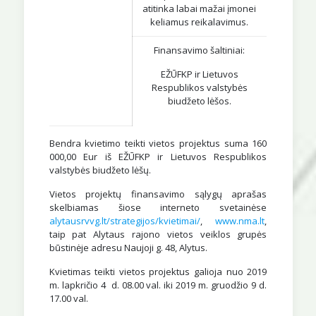
atitinka labai mažai įmonei
keliamus reikalavimus.
Finansavimo šaltiniai:
EŽŪFKP ir Lietuvos
Respublikos valstybės
biudžeto lėšos.
Bendra kvietimo teikti vietos projektus suma 160
000,00 Eur iš EŽŪFKP ir Lietuvos Respublikos
valstybės biudžeto lėšų.
Vietos projektų finansavimo sąlygų aprašas
skelbiamas šiose interneto svetainėse
alytausrvvg.lt/strategijos/kvietimai/
,
www.nma.lt
,
taip pat Alytaus rajono vietos veiklos grupės
būstinėje adresu Naujoji g. 48, Alytus.
Kvietimas teikti vietos projektus galioja nuo 2019
m. lapkričio 4 d. 08.00 val. iki 2019 m. gruodžio 9 d.
17.00 val.