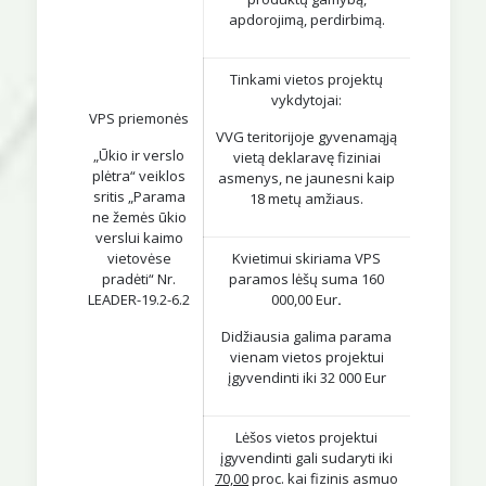
apdorojimą, perdirbimą.
Tinkami vietos projektų
vykdytojai:
VPS priemonės
VVG teritorijoje gyvenamąją
„Ūkio ir verslo
vietą deklaravę fiziniai
plėtra“ veiklos
asmenys, ne jaunesni kaip
sritis „Parama
18 metų amžiaus.
ne žemės ūkio
verslui kaimo
vietovėse
Kvietimui skiriama VPS
pradėti“ Nr.
paramos lėšų suma 160
LEADER-19.2-6.2
000,00 Eur
.
Didžiausia galima parama
vienam vietos projektui
įgyvendinti iki 32 000 Eur
Lėšos vietos projektui
įgyvendinti gali sudaryti iki
70,00
proc. kai fizinis asmuo