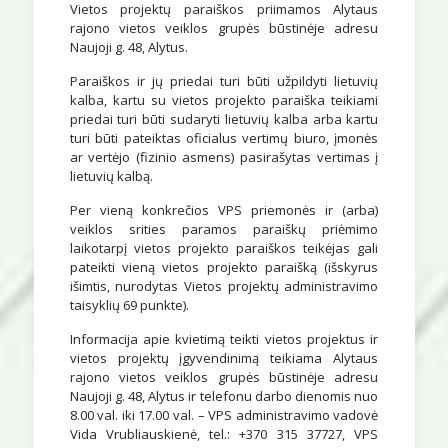
Vietos projektų paraiškos priimamos Alytaus
rajono vietos veiklos grupės būstinėje adresu
Naujoji g. 48, Alytus.
Paraiškos ir jų priedai turi būti užpildyti lietuvių
kalba, kartu su vietos projekto paraiška teikiami
priedai turi būti sudaryti lietuvių kalba arba kartu
turi būti pateiktas oficialus vertimų biuro, įmonės
ar vertėjo (fizinio asmens) pasirašytas vertimas į
lietuvių kalbą.
Per vieną konkrečios VPS priemonės ir (arba)
veiklos srities paramos paraiškų priėmimo
laikotarpį vietos projekto paraiškos teikėjas gali
pateikti vieną vietos projekto paraišką (išskyrus
išimtis, nurodytas Vietos projektų administravimo
taisyklių 69 punkte).
Informacija apie kvietimą teikti vietos projektus ir
vietos projektų įgyvendinimą teikiama Alytaus
rajono vietos veiklos grupės būstinėje adresu
Naujoji g. 48, Alytus ir telefonu darbo dienomis nuo
8.00 val. iki 17.00 val. – VPS administravimo vadovė
Vida Vrubliauskienė, tel.: +370 315 37727, VPS