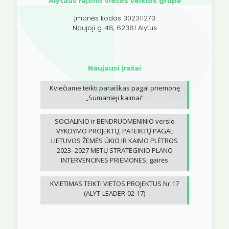
Alytaus rajono vietos veiklos grupė
Įmonės kodas 302311273
Naujoji g. 48, 62381 Alytus
Naujausi įrašai
Kviečiame teikti paraiškas pagal priemonę
„Sumanieji kaimai”
SOCIALINIO ir BENDRUOMENINIO verslo
VYKDYMO PROJEKTŲ, PATEIKTŲ PAGAL
LIETUVOS ŽEMĖS ŪKIO IR KAIMO PLĖTROS
2023–2027 METŲ STRATEGINIO PLANO
INTERVENCINES PRIEMONES, gairės
KVIETIMAS TEIKTI VIETOS PROJEKTUS Nr.17
(ALYT-LEADER-02-17)