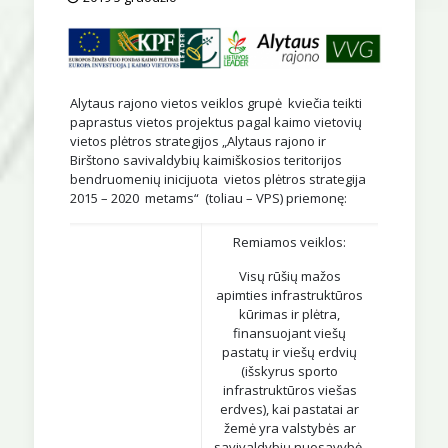
Alytaus rajono vietos veiklos grupė kviečia teikti
paprastus vietos projektus pagal kaimo vietovių
vietos plėtros strategijos „Alytaus rajono ir
Birštono savivaldybių kaimiškosios teritorijos
bendruomenių inicijuota vietos plėtros strategija
2015 – 2020 metams“ (toliau – VPS) priemonę:
Remiamos veiklos:
Visų rūšių mažos
apimties infrastruktūros
kūrimas ir plėtra,
finansuojant viešų
pastatų ir viešų erdvių
(išskyrus sporto
infrastruktūros viešas
erdves), kai pastatai ar
žemė yra valstybės ar
savivaldybių nuosavybė,