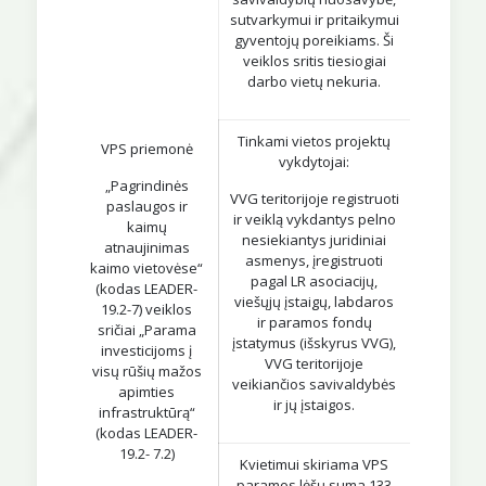
sutvarkymui ir pritaikymui
gyventojų poreikiams. Ši
veiklos sritis tiesiogiai
darbo vietų nekuria.
Tinkami vietos projektų
VPS priemonė
vykdytojai:
„Pagrindinės
VVG teritorijoje registruoti
paslaugos ir
ir veiklą vykdantys pelno
kaimų
nesiekiantys juridiniai
atnaujinimas
asmenys, įregistruoti
kaimo vietovėse“
pagal LR asociacijų,
(kodas LEADER-
viešųjų įstaigų, labdaros
19.2-7) veiklos
ir paramos fondų
sričiai „Parama
įstatymus (išskyrus VVG),
investicijoms į
VVG teritorijoje
visų rūšių mažos
veikiančios savivaldybės
apimties
ir jų įstaigos.
infrastruktūrą“
(kodas LEADER-
19.2- 7.2)
Kvietimui skiriama VPS
paramos lėšų suma 133