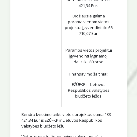
421,34 Eur
.
Didžiausia galima
parama vienam vietos
projektui įgyvendinti iki 66
710,67 Eur.
Paramos vietos projektui
įgyvendinti lyginamoji
dalis iki 80 proc.
Finansavimo šaltiniai:
EŽŪFKP ir Lietuvos
Respublikos valstybės
biudžeto lėšos.
Bendra kvietimo teikti vietos projektus suma 133
421,34 Eur iš EŽŪFKP ir Lietuvos Respublikos
valstybės biudžeto lėšų.
Vietos projektų finansavimo sąlygų aprašas