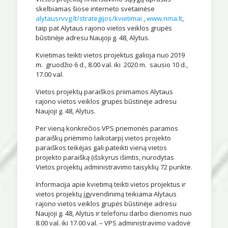
skelbiamas šiose interneto svetainėse
alytausrvvg.lt/strategijos/kvietimai
,
www.nma.lt
,
taip pat Alytaus rajono vietos veiklos grupės
būstinėje adresu Naujoji g. 48, Alytus.
Kvietimas teikti vietos projektus galioja nuo 2019
m. gruodžio 6 d., 8.00 val. iki 2020 m. sausio 10 d.,
17.00 val.
Vietos projektų paraiškos priimamos Alytaus
rajono vietos veiklos grupės būstinėje adresu
Naujoji g. 48, Alytus.
Per vieną konkrečios VPS priemonės paramos
paraiškų priėmimo laikotarpį vietos projekto
paraiškos teikėjas gali pateikti vieną vietos
projekto paraišką (išskyrus išimtis, nurodytas
Vietos projektų administravimo taisyklių 72 punkte.
Informacija apie kvietimą teikti vietos projektus ir
vietos projektų įgyvendinimą teikiama Alytaus
rajono vietos veiklos grupės būstinėje adresu
Naujoji g. 48, Alytus ir telefonu darbo dienomis nuo
8.00 val. iki 17.00 val. – VPS administravimo vadovė