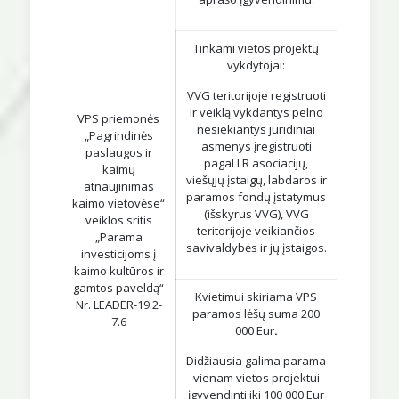
Tinkami vietos projektų
vykdytojai:
VVG teritorijoje registruoti
ir veiklą vykdantys pelno
VPS priemonės
nesiekiantys juridiniai
„Pagrindinės
asmenys įregistruoti
paslaugos ir
pagal LR asociacijų,
kaimų
viešųjų įstaigų, labdaros ir
atnaujinimas
paramos fondų įstatymus
kaimo vietovėse“
(išskyrus VVG), VVG
veiklos sritis
teritorijoje veikiančios
„Parama
savivaldybės ir jų įstaigos.
investicijoms į
kaimo kultūros ir
gamtos paveldą“
Kvietimui skiriama VPS
Nr. LEADER-19.2-
paramos lėšų suma 200
7.6
000 Eur
.
Didžiausia galima parama
vienam vietos projektui
įgyvendinti iki 100 000 Eur