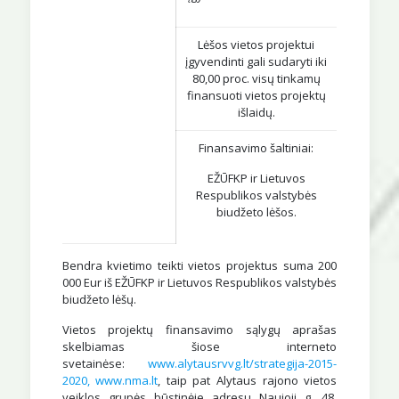
Lėšos vietos projektui
įgyvendinti gali sudaryti iki
80,00 proc. visų tinkamų
finansuoti vietos projektų
išlaidų.
Finansavimo šaltiniai:
EŽŪFKP ir Lietuvos
Respublikos valstybės
biudžeto lėšos.
Bendra kvietimo teikti vietos projektus suma 200
000 Eur iš EŽŪFKP ir Lietuvos Respublikos valstybės
biudžeto lėšų.
Vietos projektų finansavimo sąlygų aprašas
skelbiamas šiose interneto
svetainėse:
www.alytausrvvg.lt/strategija-2015-
2020
,
www.nma.lt
, taip pat Alytaus rajono vietos
veiklos grupės būstinėje adresu Naujoji g. 48,