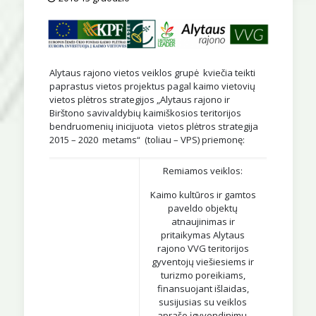
Alytaus rajono vietos veiklos grupė kviečia teikti
paprastus vietos projektus pagal kaimo vietovių
vietos plėtros strategijos „Alytaus rajono ir
Birštono savivaldybių kaimiškosios teritorijos
bendruomenių inicijuota vietos plėtros strategija
2015 – 2020 metams“ (toliau – VPS) priemonę:
Remiamos veiklos:
Kaimo kultūros ir gamtos
paveldo objektų
atnaujinimas ir
pritaikymas Alytaus
rajono VVG teritorijos
gyventojų viešiesiems ir
turizmo poreikiams,
finansuojant išlaidas,
susijusias su veiklos
aprašo įgyvendinimu.