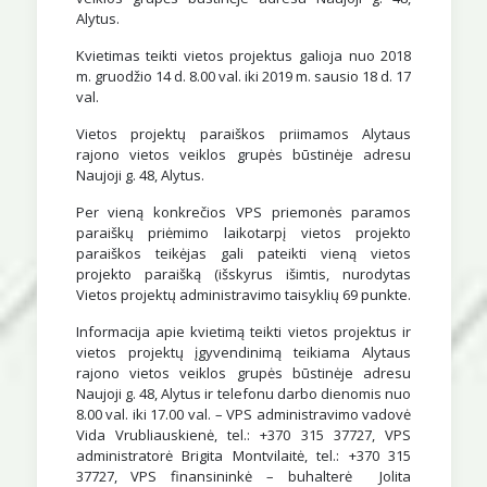
Alytus.
Kvietimas teikti vietos projektus galioja nuo 2018
m. gruodžio 14 d. 8.00 val. iki 2019 m. sausio 18 d. 17
val.
Vietos projektų paraiškos priimamos Alytaus
rajono vietos veiklos grupės būstinėje adresu
Naujoji g. 48, Alytus.
Per vieną konkrečios VPS priemonės paramos
paraiškų priėmimo laikotarpį vietos projekto
paraiškos teikėjas gali pateikti vieną vietos
projekto paraišką (išskyrus išimtis, nurodytas
Vietos projektų administravimo taisyklių 69 punkte.
Informacija apie kvietimą teikti vietos projektus ir
vietos projektų įgyvendinimą teikiama Alytaus
rajono vietos veiklos grupės būstinėje adresu
Naujoji g. 48, Alytus ir telefonu darbo dienomis nuo
8.00 val. iki 17.00 val. – VPS administravimo vadovė
Vida Vrubliauskienė, tel.: +370 315 37727, VPS
administratorė Brigita Montvilaitė, tel.: +370 315
37727, VPS finansininkė – buhalterė Jolita