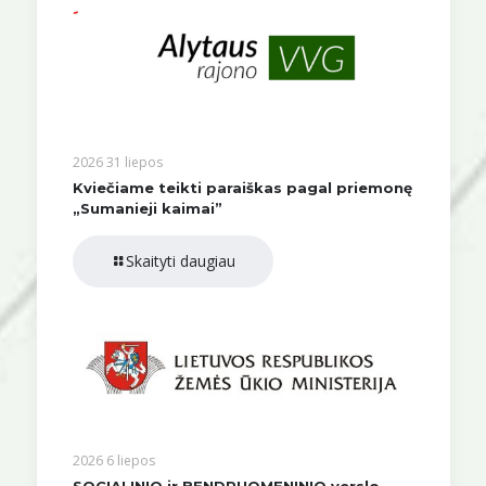
2026 31 liepos
Kviečiame teikti paraiškas pagal priemonę
„Sumanieji kaimai”
Skaityti daugiau
2026 6 liepos