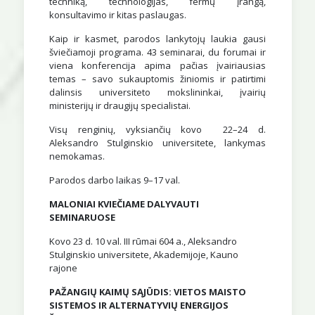
techniką, technologijas, fermų įrangą,
konsultavimo ir kitas paslaugas.
Kaip ir kasmet, parodos lankytojų laukia gausi
šviečiamoji programa. 43 seminarai, du forumai ir
viena konferencija apima pačias įvairiausias
temas – savo sukauptomis žiniomis ir patirtimi
dalinsis universiteto mokslininkai, įvairių
ministerijų ir draugijų specialistai.
Visų renginių, vyksiančių kovo 22–24 d.
Aleksandro Stulginskio universitete, lankymas
nemokamas.
Parodos darbo laikas 9–17 val.
MALONIAI KVIEČIAME DALYVAUTI
SEMINARUOSE
Kovo 23 d. 10 val. III rūmai 604 a., Aleksandro
Stulginskio universitete, Akademijoje, Kauno
rajone
PAŽANGIŲ KAIMŲ SĄJŪDIS: VIETOS MAISTO
SISTEMOS IR ALTERNATYVIŲ ENERGIJOS