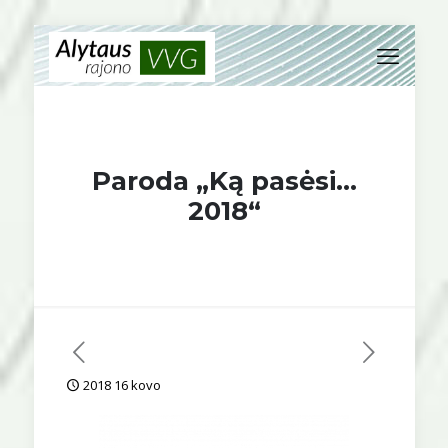
Paroda „Ką pasėsi…
2018“
2018 16 kovo