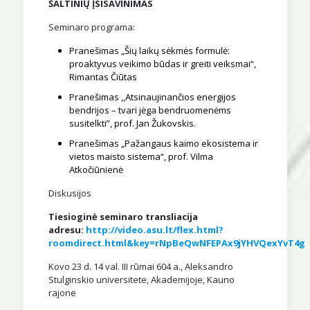
ŠALTINIŲ ĮSISAVINIMAS
Seminaro programa:
Pranešimas „Šių laikų sėkmės formulė:
proaktyvus veikimo būdas ir greiti veiksmai“,
Rimantas Čiūtas
Pranešimas ,,Atsinaujinančios energijos
bendrijos – tvari jėga bendruomenėms
susitelkti”, prof. Jan Žukovskis.
Pranešimas „Pažangaus kaimo ekosistema ir
vietos maisto sistema“, prof. Vilma
Atkočiūnienė
Diskusijos
Tiesioginė seminaro transliacija
adresu:
http://video.asu.lt/flex.html?
roomdirect.html&key=rNpBeQwNFEPAx9jYHVQexYvT4g
Kovo 23 d. 14 val. III rūmai 604 a., Aleksandro
Stulginskio universitete, Akademijoje, Kauno
rajone