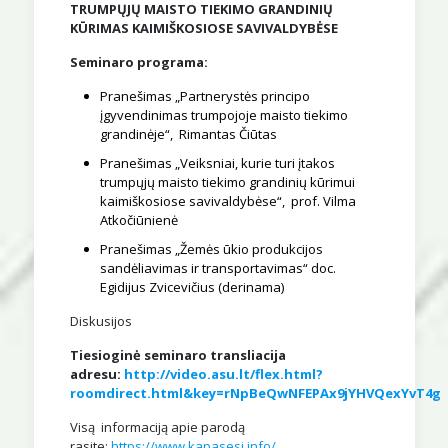
TRUMPŲJŲ MAISTO TIEKIMO GRANDINIŲ
KŪRIMAS KAIMIŠKOSIOSE SAVIVALDYBĖSE
Seminaro programa:
Pranešimas „Partnerystės principo
įgyvendinimas trumpojoje maisto tiekimo
grandinėje“, Rimantas Čiūtas
Pranešimas „Veiksniai, kurie turi įtakos
trumpųjų maisto tiekimo grandinių kūrimui
kaimiškosiose savivaldybėse“, prof. Vilma
Atkočiūnienė
Pranešimas „Žemės ūkio produkcijos
sandėliavimas ir transportavimas“ doc.
Egidijus Zvicevičius (derinama)
Diskusijos
Tiesioginė seminaro transliacija
adresu:
http://video.asu.lt/flex.html?
roomdirect.html&key=rNpBeQwNFEPAx9jYHVQexYvT4g
Visą informaciją apie parodą
rasite:
https://www.kapasesi.info/