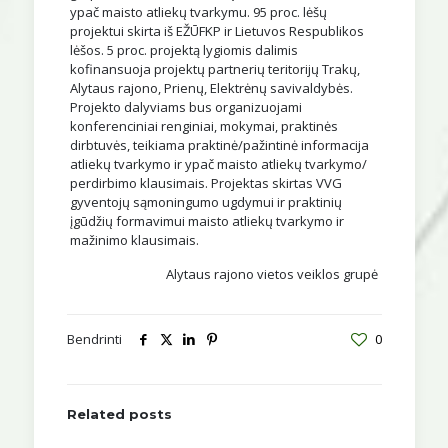
ypač maisto atliekų tvarkymu. 95 proc. lėšų
projektui skirta iš EŽŪFKP ir Lietuvos Respublikos
lėšos. 5 proc. projektą lygiomis dalimis
kofinansuoja projektų partnerių teritorijų Trakų,
Alytaus rajono, Prienų, Elektrėnų savivaldybės.
Projekto dalyviams bus organizuojami
konferenciniai renginiai, mokymai, praktinės
dirbtuvės, teikiama praktinė/pažintinė informacija
atliekų tvarkymo ir ypač maisto atliekų tvarkymo/
perdirbimo klausimais. Projektas skirtas VVG
gyventojų sąmoningumo ugdymui ir praktinių
įgūdžių formavimui maisto atliekų tvarkymo ir
mažinimo klausimais.
Alytaus rajono vietos veiklos grupė
Bendrinti
0
Related posts