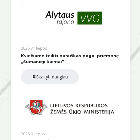
2026 31 liepos
Kviečiame teikti paraiškas pagal priemonę
„Sumanieji kaimai”
Skaityti daugiau
2026 6 liepos