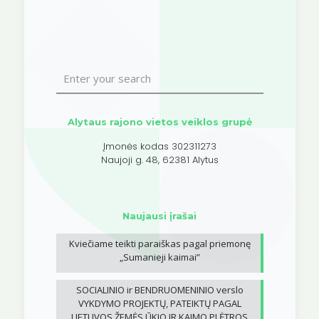
Alytaus rajono vietos veiklos grupė
Įmonės kodas 302311273
Naujoji g. 48, 62381 Alytus
Naujausi įrašai
Kviečiame teikti paraiškas pagal priemonę
„Sumanieji kaimai”
SOCIALINIO ir BENDRUOMENINIO verslo
VYKDYMO PROJEKTŲ, PATEIKTŲ PAGAL
LIETUVOS ŽEMĖS ŪKIO IR KAIMO PLĖTROS