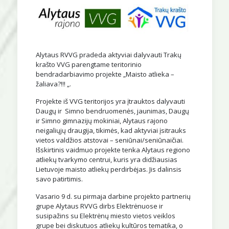
Alytaus RVVG pradeda aktyviai dalyvauti Trakų
krašto VVG parengtame teritorinio
bendradarbiavimo projekte „Maisto atlieka –
žaliava?!!! „.
Projekte iš VVG teritorijos yra įtrauktos dalyvauti
Daugų ir Simno bendruomenės, jaunimas, Daugų
ir Simno gimnazijų mokiniai, Alytaus rajono
neigaliųjų draugija, tikimės, kad aktyviai įsitrauks
vietos valdžios atstovai – seniūnai/seniūnaičiai.
Išskirtinis vaidmuo projekte tenka Alytaus regiono
atliekų tvarkymo centrui, kuris yra didžiausias
Lietuvoje maisto atliekų perdirbėjas. Jis dalinsis
savo patirtimis.
Vasario 9 d. su pirmaja darbine projekto partnerių
grupe Alytaus RVVG dirbs Elektrėnuose ir
susipažins su Elektrėnų miesto vietos veiklos
grupe bei diskutuos atliekų kultūros tematika, o