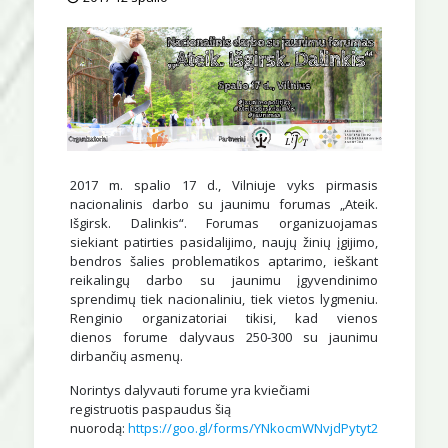
2017 m. spalio 17 d., Vilniuje vyks pirmasis
nacionalinis darbo su jaunimu forumas „Ateik.
Išgirsk. Dalinkis“. Forumas organizuojamas
siekiant patirties pasidalijimo, naujų žinių įgijimo,
bendros šalies problematikos aptarimo, ieškant
reikalingų darbo su jaunimu įgyvendinimo
sprendimų tiek nacionaliniu, tiek vietos lygmeniu.
Renginio organizatoriai tikisi, kad vienos
dienos forume dalyvaus 250-300 su jaunimu
dirbančių asmenų.
Norintys dalyvauti forume yra kviečiami
registruotis paspaudus šią
nuorodą:
https://goo.gl/forms/YNkocmWNvjdPytyt2